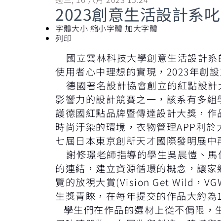
2023創意生活設計系
字體大小
縮小字體
加大字體
列印
國立雲林科技大學創意生活設計系的
使用者心中理想的實現，2023年創
德國著名設計協會創立的紅點設計大獎（
影響力的設計競賽之一，該系有多組
護德國紅點品牌暨傳達設計大獎，作品24%
時尚汙染的環境，衣物管理APP利於
七屆日本東京創新天才國際發明展中
謝修璟老師指導的學生吳晨愷、馬佳
的連結，建立資源循環的概念，讓家
覽的放視大賞(Vision Get W
生獎青睞，在每年提交的作品大約為10
學生們在作品的選材上從不侷限，生