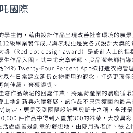
叱吒國際
學生們，藉由設計作品呈現改善社會環境的願景
設112級畢業製作成果與表現更是受各式設計大獎
Red dot design award）是設計人士
學生作品入圍，其中尤宏章老師、吳品潔老師指導
 Twenty-Four Percent App欲打造
大眾在日常建立延長衣物使用的觀念，打造更環保的
再創佳績，榮獲銀獎。
璿作品藕泥的回嘉作業，將蓮荷產業的農廢循環
鄉土地創新與永續發展，該作品不只榮獲國內最具
ild，VGW)肯定，更是受到國際設計界奧斯卡之稱，
,000 件作品中得到入圍前300的殊榮，大放異彩
活處處皆是創意的發想地，由鄭月秀老師、張之