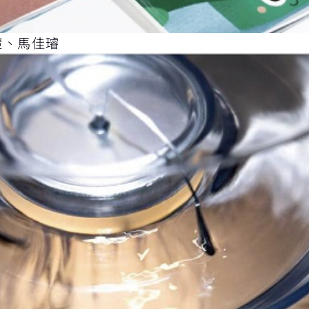
愷、馬佳璿