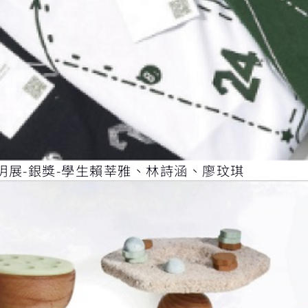
展-銀獎-學生賴莘雅、林詩涵、廖玟琪