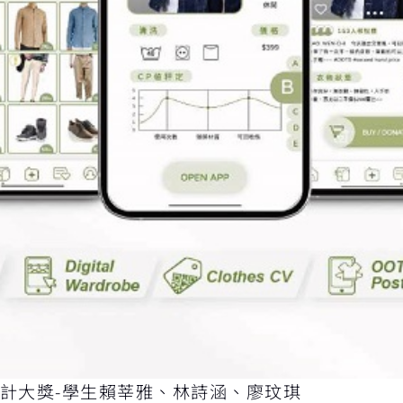
計大獎-學生賴莘雅、林詩涵、廖玟琪