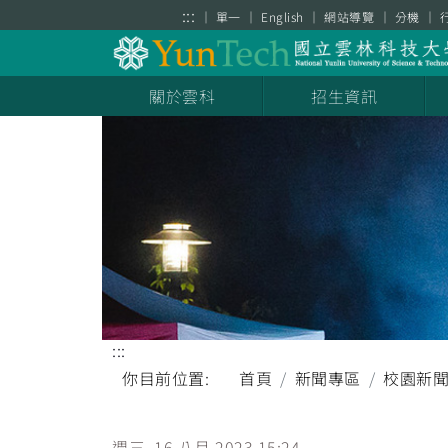
跳到主要內容區塊
:::
單一
English
網站導覽
分機
關於雲科
招生資訊
:::
你目前位置:
首頁
新聞專區
校園新
週三, 16 八月 2023 15:24