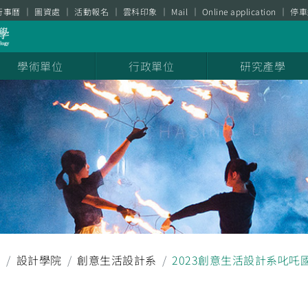
行事曆
圖資處
活動報名
雲科印象
Mail
Online application
停車
學術單位
行政單位
研究產學
聞
設計學院
創意生活設計系
2023創意生活設計系叱吒