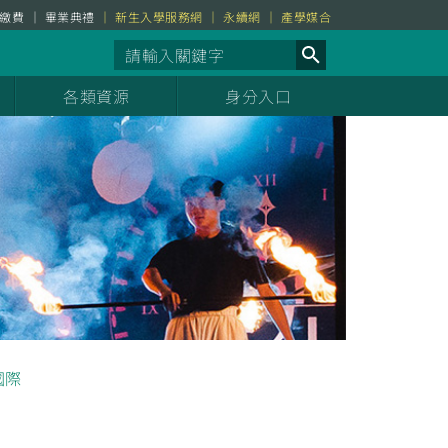
繳費
畢業典禮
新生入學服務網
永續網
產學媒合
各類資源
身分入口
國際