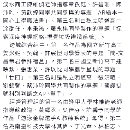
淡水商工陳維偵老師指導章孜鈺、許碧珊、陳
沛畇、黃歆婷同學共同參與的專題「AR繪本－
開心上學魔法書」。第三名則由私立明道高中
凃劭任、李秉澔、羅永棋同學製作的專題「探
索深度神經網絡-視覺垃圾辨識系統」。
跨域綜合組中，第一名作品為國立新竹高工
姜米妮、吳翰、許宸愷同學發表的專題「問-文
昌帝君參拜禮盒」。第二名由國立新竹高工連
映絜、張惠琹、許以忱同學攜手呈現的專題
「廿四」。第三名則是私立明道高中張靖暄、
劉錦馨、蔡沛玲同學共同製作的專題「醫護掛
號科別判斷之AI小幫手」。
經營管理組的第一名由逢甲大學林維崙老師
指導蘇政道、黃繹丞、吳佳芬、許馨予同學的
作品「游泳金牌選手AI教練系統」奪得。第二
名為南臺科技大學林其偉、丁光葦、林柏志、