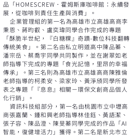
品「HOMESCREW．霍姆斯庫咖啡館：永續發
展，從咖啡到責任生產與消費」。
企業管理組的第一名為高雄市立高雄高商李
秉恩、蔣昀叡、盧奕瑋同學合作完成的專題
「酥脆半世紀，『白糖粿』奇蹟-數位科技翻轉
傳統美食」。第二名由私立明道高中陳品蓁、
潘宗岳、蔡喬宇同學共同製作，並在謝翠如老
師指導下完成的專題「食光記憶，里昂的幸福
傳承」。第三名則為高雄市立高雄高商陳雅倫
老師指導的柯柔安、梁家玲、黃淨頎同學所發
表之專題「『息息』相關－環保文創商品個人
化行銷」。
資訊科技組部分，第一名由桃園市立中壢高
商張嘉蘭、鍾和興老師指導林佳鈺、黃語潔、
張子容、陳品澄、陳旻蓁同學完成的作品「AI
智能，復健增活力」獲得。第二名是新北市立