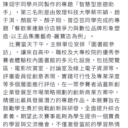
陳翊宇同學共同製作的專題「智慧型旅遊助
手」，第三名則是由致理科技大學蔡宗穎、趙
于淇、顏宸平、顏子翔、曾亞芸同學完成的專
題「餐飲業連鎖分店競爭力與數位品牌形象塑
造-以王品集團藝奇-麗寶店為例」。
比賽當天下午，主辦單位安排「圖書館參
訪」，讓來自高中、職校及大專校院的優秀參
賽者體驗校內圖書館的多元化設施，包括閱覽
區、電影欣賞室、討論室及線上電子資源等。
評審委員從創意表現、實踐可行性及專業深度
等多個層面進行評估，在一眾參賽者涵蓋新創
企業發展至市場策略規劃的創新商業方案中，
精選出最具發展潛力的專題作品。本競賽旨在
鼓勵學生勇於挑戰創新與研發，全面提升綜合
素養。期望此次賽事能夠為學生提供一個寶貴
的學習與交流機會，不僅激發當前的學習熱情