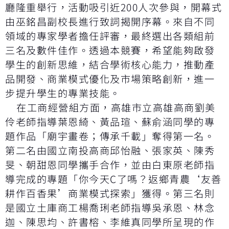
廳隆重舉行，活動吸引近200人次參與，開幕式
由巫銘昌副校長進行致詞揭開序幕。來自不同
領域的專家學者擔任評審，最終選出各類組前
三名及數件佳作。透過本競賽，希望能夠啟發
學生的創新思維，結合學術核心能力，推動產
品開發、商業模式優化及市場策略創新，進一
步提升學生的專業技能。
在工商經營組方面，高雄市立高雄高商劉美
伶老師指導葉恩綺、黃品瑄、蘇俞涵同學的專
題作品「廟宇畫卷；傳承千載」奪得第一名。
第二名由國立南投高商邱怡融、張家英、陳秀
旻、朝甜恩同學攜手合作，並由白東原老師指
導完成的專題「你今天C了嗎？返鄉青農‘友善
耕作百香果’商業模式探索」獲得。第三名則
是國立土庫商工楊喬琍老師指導吳承恩、林念
迦、陳思均、許書榕、李維真同學所呈現的作