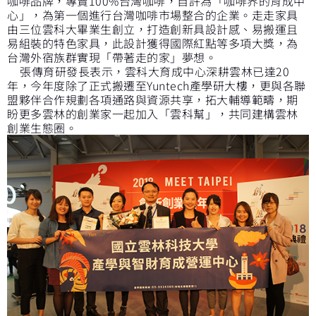
咖啡品牌，專賣100%台灣咖啡，自許為「咖啡界的育成中
心」，為第一個進行台灣咖啡市場整合的企業。走走家具
由三位雲科大畢業生創立，打造創新具設計感、易搬運且
易組裝的特色家具，此設計獲得國際紅點等多項大獎，為
台灣外宿族群實現「帶著走的家」夢想。
張傳育研發長表示，雲科大育成中心深耕雲林已達20
年，今年度除了正式搬遷至Yuntech產學研大樓，更與各聯
盟夥伴合作規劃各項通路與資源共享，拓大輔導範疇，期
盼更多雲林的創業家一起加入「雲科幫」，共同建構雲林
創業生態圈。