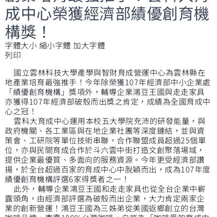
成中心榮獲經濟部績優創育機
構獎！
字體大小
縮小字體
加大字體
列印
國立雲林科技大學產學與智財育成營運中心為雲林縣在
地產業培育最強推手！今年除榮獲107年經濟部中小企業處
「績優創育機構」獎項外，輔導企業鴻豆王國與走走家具
亦獲得107年經濟部破殼而出獎之肯定，成績為全國育成中
心之冠！
雲科大育成中心運用本校五大學院充沛的研發能量，與
政府機關、各工業區與在地企業社團等深度鏈結，並與資
策會、工研院等單位技術串聯，合作聯盟成員超過25個單
位，亦與民間育成合作於斗六雲中街打造文創聚落場域，
提供企業最優質、多面向的服務資源。今年更受經濟部讚
揚，於全台超過百家的育成中心中脫穎而出，成為107年度
績優創育機構評選6家得獎者之一！
此外，輔導企業鴻豆王國和走走家具也從全台企業中嶄
露頭角，由經濟部評選為破殼而出企業，大力肯定兩家企
業的創新營運！鴻豆王國為三姊弟從美國返鄉創立的台灣