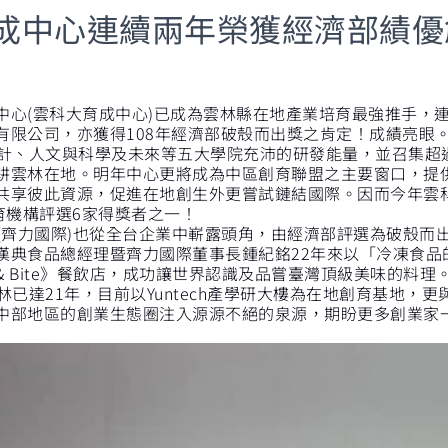
成中心連續兩年榮獲經濟部績優
中心(雲科大育成中心)已成為雲林縣在地產業培育最強推手，
有限公司，亦獲得108年經濟部破殼而出獎之肯定！成績亮眼
、人文與科學及未來等五大學院充沛的研發能量，並召集超過
耕雲林在地。明年中心更將成為中區創育聯盟之主要窗口，提
共享彼此資源，促進在地創生外更嘗試鏈結國際。因而今年雲
育機構評選6家得獎者之一！
齊力國際)也從全台企業中嶄露頭角，由經濟部評選為破殼而
漢典食品總經理暨齊力國際董事長鍾紀銘22年來以「冷凍食品
& Bite》餐飲店，成功讓世界認識及品嘗臺灣頂級美味的料理
達21年，目前以Yuntech產學研大樓為在地創育基地，
中部地區的創業生態圈注入源源不絕的泉源，期盼更多創業家