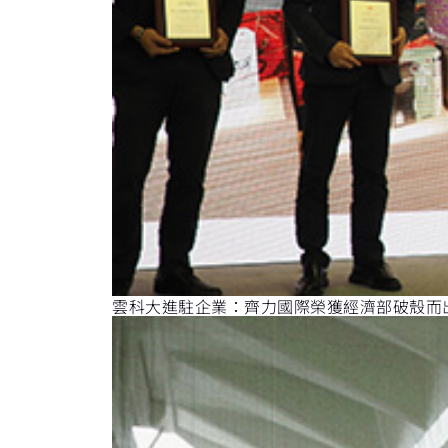
雲科大進駐企業：齊力國際榮獲經濟部破殼而