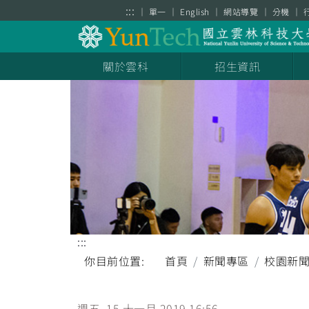
跳到主要內容區塊
:::
單一
English
網站導覽
分機
關於雲科
招生資訊
:::
你目前位置:
首頁
新聞專區
校園新
週五, 15 十一月 2019 16:56