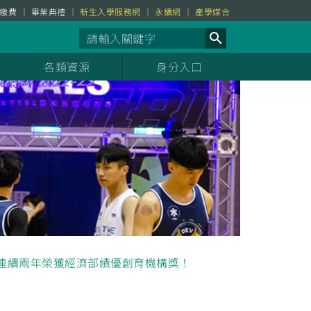
繳費
畢業典禮
新生入學服務網
永續網
產學媒合
各類資源
身分入口
連續兩年榮獲經濟部績優創育機構獎！