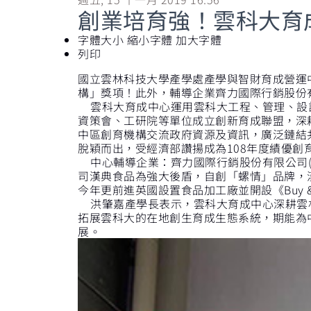
創業培育強！雲科大育
字體大小
縮小字體
加大字體
列印
國立雲林科技大學產學處產學與智財育成營運
構」獎項！此外，輔導企業齊力國際行銷股份
雲科大育成中心運用雲科大工程、管理、設計
資策會、工研院等單位成立創新育成聯盟，深
中區創育機構交流政府資源及資訊，廣泛鏈結
脫穎而出，受經濟部讚揚成為108年度績優創
中心輔導企業：齊力國際行銷股份有限公司(
司漢典食品為強大後盾，自創「螺情」品牌，
今年更前進英國設置食品加工廠並開設《Buy 
洪肇嘉產學長表示，雲科大育成中心深耕雲林已
拓展雲科大的在地創生育成生態系統，期能為
展。