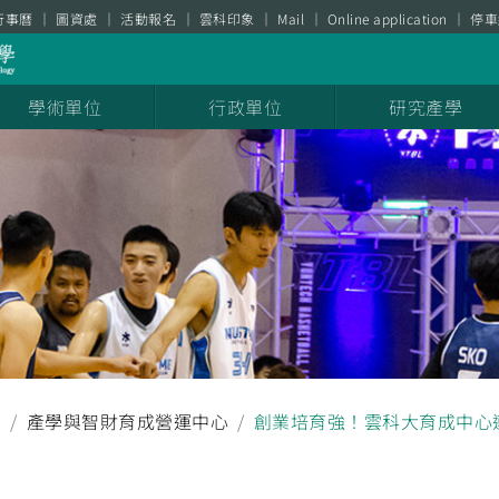
行事曆
圖資處
活動報名
雲科印象
Mail
Online application
停車
學術單位
行政單位
研究產學
聞
產學與智財育成營運中心
創業培育強！雲科大育成中心