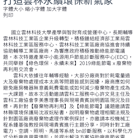
字體大小
縮小字體
加大字體
列印
國立雲林科技大學產學與智財育成營運中心，長期輔導
雲林科技工業區企業升級轉型，積極鏈結經濟部工業局雲
林科技工業區服務中心、雲林科技工業區廠商協進會持續
協助輔導工業區廠商，為響應政府積極推動綠能節電議
題，本次特邀產業中小能源用戶節能診斷服務中心(EDC)，
共同舉辦【綠色環保．永續未來】2019綠能節電ｘ廢棄物
再利用交流會。
雲科大依據往年輔導經驗，大部分廠商對於耗電量過
大及廢棄物處理成本太高等問題皆感到困擾，廠商應如何
避免廠房機器無意義耗費電能或如何減少廢棄物產生成為
一大課題，故本次活動邀請雲科工服務中心許文見主任及
雲科工廠協會李美惠理事長與現場貴賓說明園區現況及目
標，再針對【廢棄物再利用】及【綠能節電】議題邀請雲
林縣環境保護局沈淑妧秘書，說明廢棄物處理相關法規及
針對園區廠商廢棄物處理作案例探討，亦邀請本校機械工
程系鍾基強教授與現場貴賓進行主題分享，同時針對工廠
電力、空調、照明、馬達等系統 bn診斷服務，以科學化方
式分析廠商用電情形，並提出解決方案協助廠商節省電