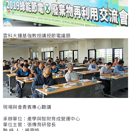
雲科大鍾基強教授講授節電議題
現場與會貴賓專心聽講
承辦單位：產學與智財育成營運中心
單位主管：張傳育研發長
聯 絡 人：楊雯婷