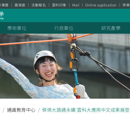
行事曆
圖資處
活動報名
雲科印象
Mail
Online application
停車
學術單位
行政單位
研究產學
聞
通識教育中心
條條大路通永續 雲科大應用中文成果展登