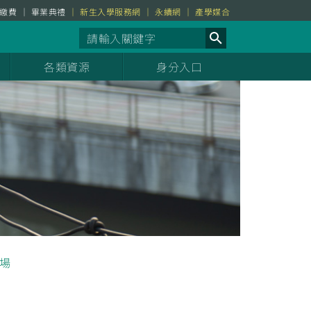
繳費
畢業典禮
新生入學服務網
永續網
產學媒合
各類資源
身分入口
場