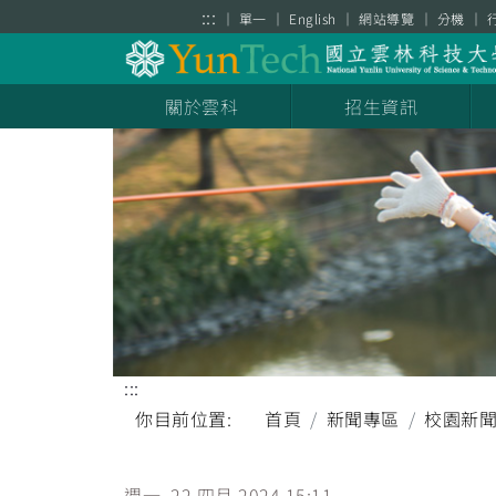
跳到主要內容區塊
:::
單一
English
網站導覽
分機
關於雲科
招生資訊
:::
你目前位置:
首頁
新聞專區
校園新
週一, 22 四月 2024 15:11