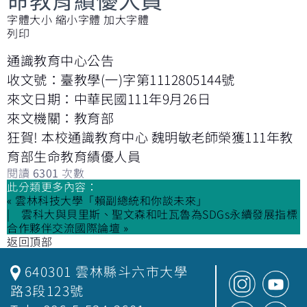
字體大小
縮小字體
加大字體
列印
通識教育中心公告
收文號：臺教學(一)字第1112805144號
來文日期：中華民國111年9月26日
來文機關：教育部
狂賀! 本校通識教育中心 魏明敏老師榮獲111年教
育部生命教育績優人員
閱讀
6301
次數
此分類更多內容：
« 雲林科技大學「賴副總統和你談未來」
雲科大與貝里斯、聖文森和吐瓦魯為SDGs永續發展指標
合作夥伴交流國際論壇 »
返回頂部
640301 雲林縣斗六市大學
路3段123號