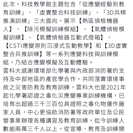
此次，科技教學館主題包含「從應變經驗到教
育訓練」、「虛實整合科技訓練」、「3D兵棋
推演訓練」三大面向，展示【熱區偵檢機器
人】、【除污模擬訓練模組】、【氣體偵檢模
擬訓練】、【氣體偵檢器互動式燈箱】、
【CSTI應變原則沉浸式互動教學】和【3D虛實
整合兵推訓練】等一系列應變科技與訓練模
組，乃結合應變模擬及互動體驗。
雲科大感謝環境部化學署與內政部消防署的支
持及中部地區的產官學合作，共同落實環境事
故之災害防救及教育訓練，雲科大也是2021年
起化學署認證之毒化災應變專業訓練機構，已
培育出超過三千三百位具證照之毒化物運作廠
家人員，中心更協助消防署等政府單位及公民
營事業辦理各種講習及教育訓練，迄今訓練人
數逾兩萬三千人以上，從宣導、教育及訓練開