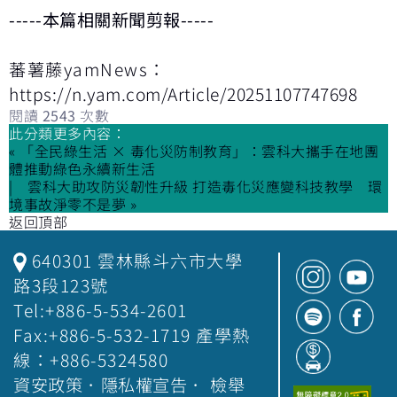
-----本篇相關新聞剪報-----
蕃薯藤yamNews：
https://n.yam.com/Article/20251107747698
閱讀
2543
次數
此分類更多內容：
« 「全民綠生活 × 毒化災防制教育」：雲科大攜手在地團
體推動綠色永續新生活
雲科大助攻防災韌性升級 打造毒化災應變科技教學 環
境事故淨零不是夢 »
返回頂部
640301 雲林縣斗六市大學
路3段123號
Tel:+886-5-534-2601
Fax:+886-5-532-1719 產學熱
線：+886-5324580
資安政策
．
隱私權宣告
．
檢舉