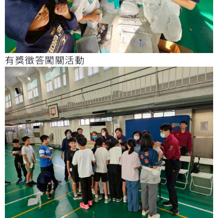
有獎徵答闖關活動