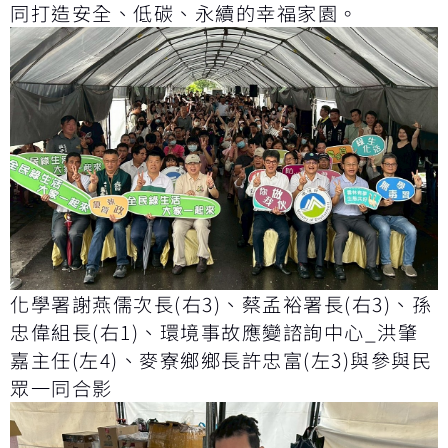
同打造安全、低碳、永續的幸福家園。
化學署謝燕儒次長(右3)、蔡孟裕署長(右3)、孫
忠偉組長(右1)、環境事故應變諮詢中心_洪肇
嘉主任(左4)、麥寮鄉鄉長許忠富(左3)與參與民
眾一同合影