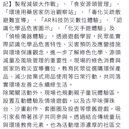
記】製程減碳大作戰」、「食安源頭管理」、
「環境用藥居家防治觀察站」、「毒化災疏散
避難宣導」、「AR科技防災數位體驗」、「認
識化學品危害圖示」、「化災手遊體驗」及
「偵檢儀器體驗」，透過遊戲學習，民眾能實
際認識化學品危害特性、災害預防及應變措施
與環境保護觀念，進一步了解綠色化學、源頭
減量及風險管理的重要性。現場的綠色消費與
居家防救災宣導攤位，教育民眾從選購環保產
品、減少拋棄式用品使用等日常行動，共同落
實環境友善之永續綠生活。
除闖關活動外，現場也規劃親子童玩體驗區，
設置互動體驗及情境遊戲，以及古早味彈珠
台、沙畫創作、套圈圈及投壺等懷舊遊戲，吸
引家長帶著孩子共同參與。透過結合傳統童玩
與環境教育元素，也為活動增添濃厚的社區交