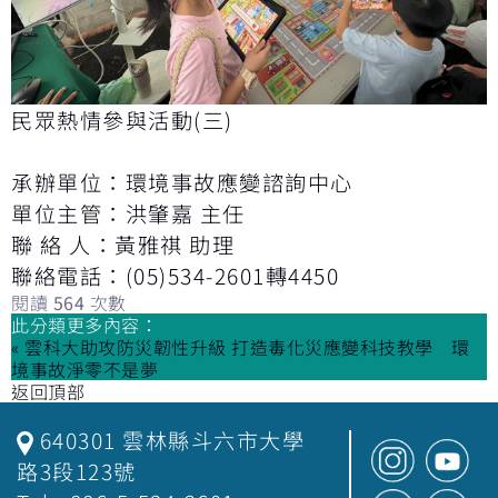
民眾熱情參與活動(三)
承辦單位：環境事故應變諮詢中心
單位主管：洪肇嘉 主任
聯 絡 人：黃雅祺 助理
聯絡電話：(05)534-2601轉4450
閱讀
564
次數
此分類更多內容：
« 雲科大助攻防災韌性升級 打造毒化災應變科技教學 環
境事故淨零不是夢
返回頂部
640301 雲林縣斗六市大學
路3段123號