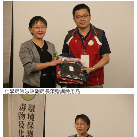
化學局陳淑玲副局長頒贈訓練用品