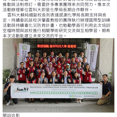
推動與法制修訂，需要許多專業團隊來共同努力，像本次
活動辦理單位雲科大即是化學局長期合作夥伴。
雲科大蘇純繒副校長則表達感謝化學局長期支持與肯
定，持續委託該校洪肇嘉教授的團隊執行辦理國際型訓練
活動與持續毒化災防救計畫，也勉勵學員可利用此次培訓
空檔時間與該校進行相關學術研究交流與互相學習，期希
本次活動能建立未來交流的平台。
開訓合影