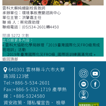
雲科大蘇純繒副校長致詞
承辦單位：環境事故應變諮詢中心
單位主管：洪肇嘉主任
聯 絡 人：蔡宛霖助理
聯絡電話：(05)534-2601轉4450
閱讀
5272
次數
此分類更多內容：
« 雲科大協助化學局辦理「2019臺灣國際化災FRO級育成
班培訓」活動
2019年臺灣國際化災FRO級_國際班訓練圓滿完成 »
返回頂部
640301 雲林縣斗六市大學
路3段123號
Tel:+886-5-534-2601
Fax:+886-5-532-1719 產學熱
線：+886-5324580
資安政策
．
隱私權宣告
．
檢舉