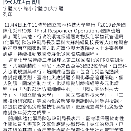
字體大小
縮小字體
加大字體
列印
11月4日上午11時於國立雲林科技大學舉行「2019台灣國
際化災FRO級（First Responder Operations)國際班培
訓」開訓典禮，行政院環境保護署毒物及化學物質管理局
(化學局) 陳淑玲副局長及雲科大蘇純繒副校長等人出席與會
歡迎東南亞國家數國之政府單位與大專院校人士來臺參與
訓練，持續推動我國發展化災國際培訓課程。
這是化學局連續三年辦理之第三屆國際化災FRO培訓活
動，共邀請越南、印尼、馬來西亞等3國22位學員，由雲科
大協助規劃與執行，培訓課程豐富，包含化災基礎通識、
應變處理原則、臺灣化災應變體系與化學品管理策略、個
人防護、圍堵控制方式、化災應變訓練模組等多元化課
程，由「內政部消防署訓練中心」、「國立雲林科技大
學」、「國立聯合大學」、「國立高雄科技大學」、「工
業技術研究院」等國內化災應變專業講師共同參與授課，
除提供豐富化災應變技術與經驗，更展現臺灣於化災緊急
應變多年努力之成果。
開訓典禮化學局陳淑玲副局長表示，臺灣環保署於毒性
化學物質災害預防及緊急應變技術經過十幾年的發展，已
有不錯的基礎，今年度化學局針對毒性化學物質管理策略