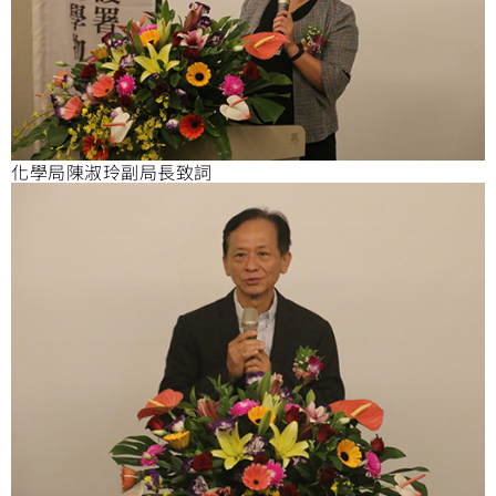
化學局陳淑玲副局長致詞