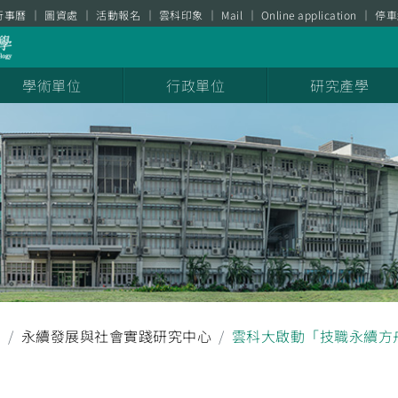
行事曆
圖資處
活動報名
雲科印象
Mail
Online application
停車
學術單位
行政單位
研究產學
聞
永續發展與社會實踐研究中心
雲科大啟動「技職永續方