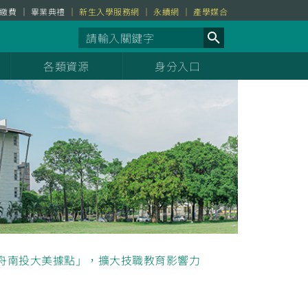
繳費
畢業典禮
新生入學服務網
永續網
產學媒合
各類資源
身分入口
舟南投大美據點」，擴大技職教育影響力