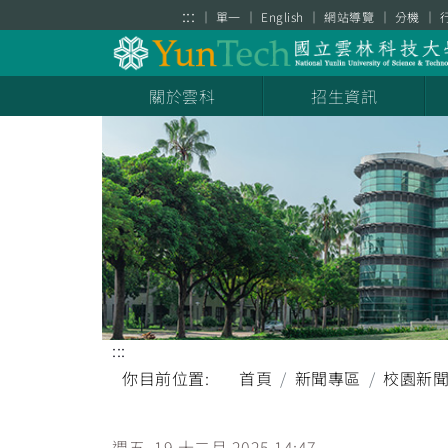
跳到主要內容區塊
:::
單一
English
網站導覽
分機
關於雲科
招生資訊
:::
你目前位置:
首頁
新聞專區
校園新
週五, 19 十二月 2025 14:47