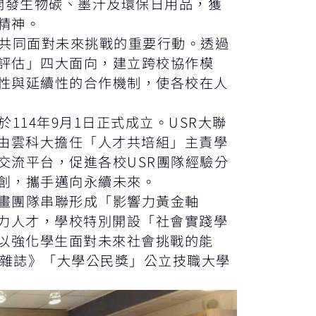
，開發生物碳、墨汁及環保日用品，獲
精神。
共同面對未來挑戰的重要行動。透過
效評估」四大面向，建立跨校協作模
統性與延續性的合作機制，使各校在人
14年9月1日正式成立。USR大聯
由雲科大擔任「人才共培組」主責學
交流平台，促進各校USR團隊經驗分
創，攜手邁向永續未來。
計畫團隊串聯形成「影響力黃金軸
力人才，學校特別開設「社會實踐學
以強化學生面對未來社會挑戰的能
下雜誌》「大學公民獎」公立技職大學