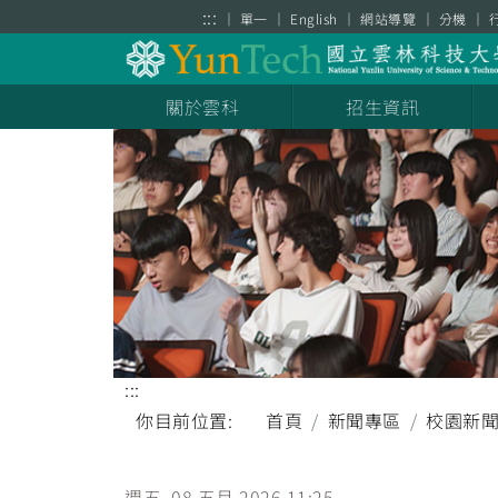
跳到主要內容區塊
:::
單一
English
網站導覽
分機
關於雲科
招生資訊
:::
你目前位置:
首頁
新聞專區
校園新
週五, 08 五月 2026 11:25