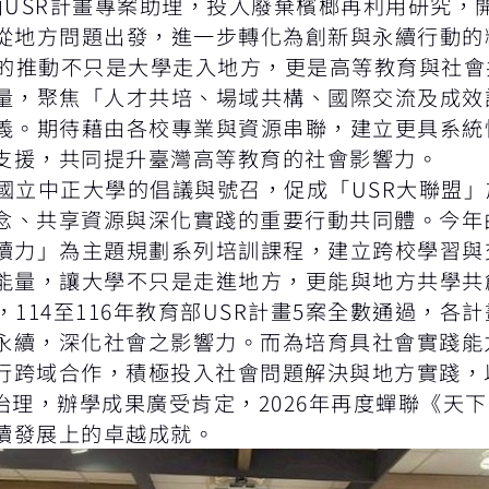
山USR計畫專案助理，投入廢棄檳榔再利用研究
R從地方問題出發，進一步轉化為創新與永續行動的
的推動不只是大學走入地方，更是高等教育與社會
力量，聚焦「人才共培、場域共構、國際交流及成
意義。期待藉由各校專業與資源串聯，建立更具系
支援，共同提升臺灣高等教育的社會影響力。
中正大學的倡議與號召，促成「USR大聯盟」於1
念、共享資源與深化實踐的重要行動共同體。今年
永續力」為主題規劃系列培訓課程，建立跨校學習與
踐能量，讓大學不只是走進地方，更能與地方共學共
14至116年教育部USR計畫5案全數通過，各
永續，深化社會之影響力。而為培育具社會實踐能
行跨域合作，積極投入社會問題解決與地方實踐，
治理，辦學成果廣受肯定，2026年再度蟬聯《天
續發展上的卓越成就。