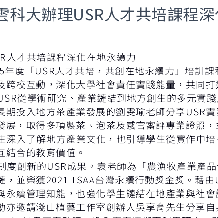
雲科大辦理USR人才共培課程
SR人才共培課程深化在地永續力
5年度「USR人才共培，共創在地永續力」培訓課
及跨校互動，深化大學社會責任實踐能量，共同打
SR從學術研究、產業鏈結到地方創生的多元實踐
長期投入地方茶產業發展的劉雯瑜老師分享USR實
發展，取得多項製茶、泡茶及感官審評專業證照，並
學生深入了解地方產業文化，也引導學生從實作中
互結合的教育價值。
度創新的USR成果。袁老師為「農漁牧產業產品
，並榮獲2021 TSAA台灣永續行動獎金獎。藉
與永續管理知能，也強化學生鏈結在地產業與社會
動亦邀請淺山植藝工作室創辦人吳享育先生分享自