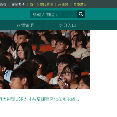
繳費
畢業典禮
新生入學服務網
永續網
產學媒合
各類資源
身分入口
科大辦理USR人才共培課程深化在地永續力