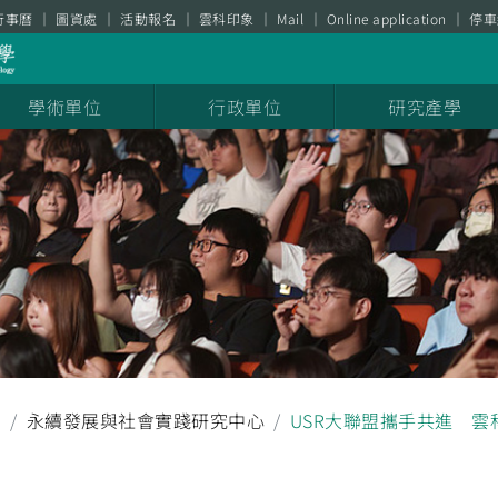
行事曆
圖資處
活動報名
雲科印象
Mail
Online application
停車
學術單位
行政單位
研究產學
聞
永續發展與社會實踐研究中心
USR大聯盟攜手共進 雲