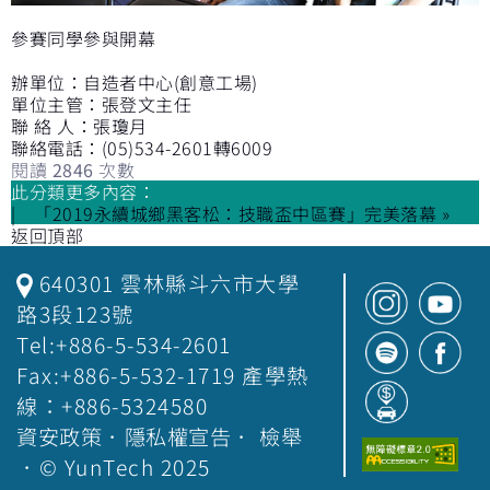
參賽同學參與開幕
辦單位：自造者中心(創意工場)
單位主管：張登文主任
聯 絡 人：張瓊月
聯絡電話：(05)534-2601轉6009
閱讀
2846
次數
此分類更多內容：
「2019永續城鄉黑客松：技職盃中區賽」完美落幕 »
返回頂部
640301 雲林縣斗六市大學
路3段123號
Tel:+886-5-534-2601
Fax:+886-5-532-1719 產學熱
線：+886-5324580
資安政策
．
隱私權宣告
．
檢舉
．© YunTech 2025