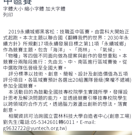
字體大小
縮小字體
加大字體
列印
2019永續城鄉黑客松：技職盃中區賽，由雲科大開始正
式起跑。本次主題以聯合國《翻轉我們的世界：2030年永
續方針》所規劃17項永續發展目標之第11項「永續城鄉」
作為競賽主題，包含「海洋」、「雨林」、「氣候」、
「物種」等四個不同面向做為提案與創作的發想重點。本
競賽分兩階段進行：先由北、中、南區進行區域賽後，從
中選取隊伍晉級至全國大賽。
評分標準以技術、創意、簡報、設計及創造價值為五項
評分項目，各區域賽預計各選出20組團隊晉級(棄權不遞補)
參加全國競賽。
本活動目的為鼓勵全國技專校院學生實踐所學，發揮設
計思考及解決問題的能力，並透過競賽引導技專校院學生
以跨領域的合作方式，透過腦力激盪出創新的想法，落實
創意。
相關資訊可洽詢國立雲林科技大學自造者中心(創意工場)
劉先生(電話:05-5342601轉6011，E-mail:
g9632722@yuntech.org.tw
)