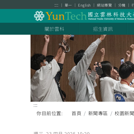
跳到主要內容區塊
:::
單一
English
網站導覽
分機
關於雲科
招生資訊
:::
你目前位置:
首頁
新聞專區
校園新
週三, 23 四月 2025 10:29