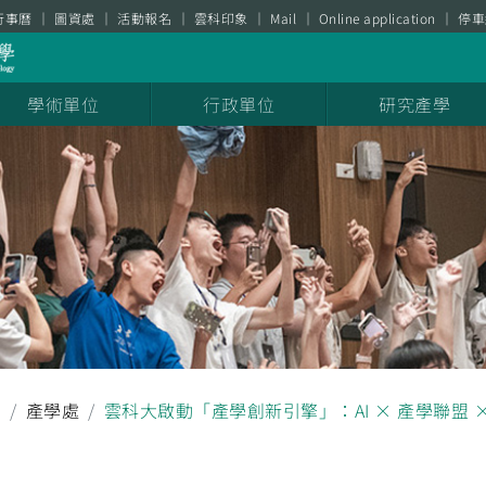
行事曆
圖資處
活動報名
雲科印象
Mail
Online application
停車
學術單位
行政單位
研究產學
聞
產學處
雲科大啟動「產學創新引擎」：AI × 產學聯盟 