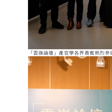
「雲嶺論壇」產官學各界貴賓熱烈參