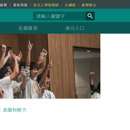
繳費
畢業典禮
新生入學服務網
永續網
產學媒合
各類資源
身分入口
× 高關稅解方