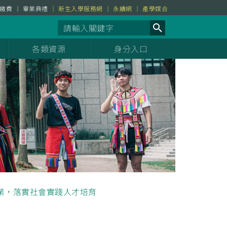
繳費
畢業典禮
新生入學服務網
永續網
產學媒合
各類資源
身分入口
業，落實社會實踐人才培育