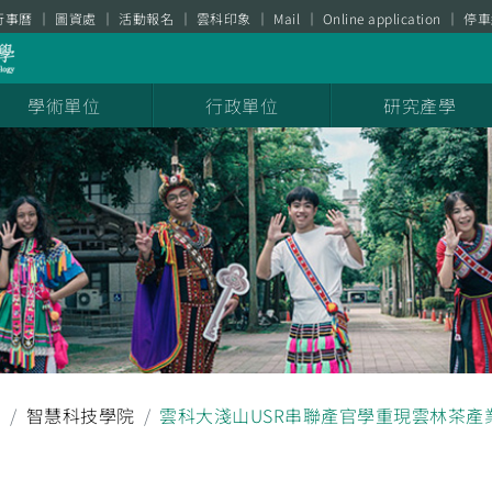
行事曆
圖資處
活動報名
雲科印象
Mail
Online application
停車
學術單位
行政單位
研究產學
聞
智慧科技學院
雲科大淺山USR串聯產官學重現雲林茶產