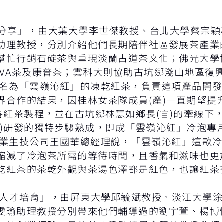
分享」，由大葉大學李世傑教授、台北大學蔡宗穎
助理教授，分別介紹他們長期陪伴社區發展茶產業
幫忙行銷石碇茶與重現淡蘭古道茶文化；佛光大學
VA茶及康普茶；雲科大則協助古坑鄉淺山地區復
名為「雲嶺沁紅」的凍乾紅茶，負責這項產品開發
界合作的結果，因桂林女茶隊成員(產)一直期望提
善紅茶製程，並在古坑鄉林慧如鄉長(官)的牽線下
學)研發的獨特步驟熟成，即成「雲嶺沁紅」冷泡專
業生技公司王國華總經理說，「雲嶺沁紅」這款冷
縮減了冷泡茶所需的等待時間，且香氣和滋味也更
紅茶的茶乾外觀與茶湯色澤都是紅色，也讓紅茶有機
方人才培育」，由屏東大學邱毓斌教授、淡江大學
雯瑜助理教授分別帶來他們輔導過的劉宇萱、楊博