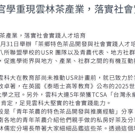
產官學重現雲林茶產業，落實社
林茶產業，落實社會實踐人才培育
0月31日舉辦「茶鄉特色茶品開發與社會實踐人才
八所聯盟學校的USR 團隊以及青農代表、地方社
，促進學術界與地方、產業、社群之間的有機互動
雲科大在教育部尚未推動USR計畫前，就已致力
效卓著，在英國《泰晤士高等教育》公布的2025
大學之冠。另外，雲科大連5年榮獲TCSA「台灣
項的肯定，足見雲科大堅實的社會實踐能力。
段是「青年茶農的特色茶品開發與推廣經驗」分享
南各地的青年茶農介紹他們親手做的私房好茶及分
林儒宏分場長帶著大家細細品鑑這些茶。透過這個