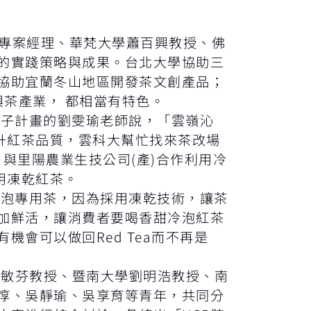
專案經理、華梵大學蕭百興教授、佛
的實踐策略與成果。台北大學協助三
協助宜蘭冬山地區開發茶文創產品；
興茶產業， 都相當有特色。
子計畫的劉雯瑜老師說，「雲嶺沁
升紅茶品質，雲科大幫忙找來茶改場
，與里陽農業生技公司(產)合作利用冷
用凍乾紅茶。
泡專用茶，因為採用凍乾技術，讓茶
加鮮活，讓消費者要喝香甜冷泡紅茶
會可以做回Red Tea而不再是
涂敏芬教授、暨南大學劉明浩教授、南
惇、吳靜瑜、吳享育等青年，共同分