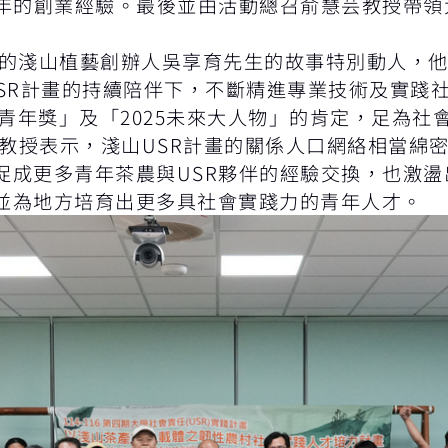
青年的創業經驗。最後並由活動總召俞慧芸教授帶領
的淺山植藝創辦人吳享育先生的故事特別動人，他
USR計畫的持續陪伴下，不斷精進專業技術及實踐
續青年獎」及「2025未來大人物」的肯定，足為社
定教授表示，淺山USR計畫的關係人口網絡相當綿
促成更多青年茶農與USR夥伴的經驗交換，也激
並為地方培育出更多具社會實踐力的青年人才。