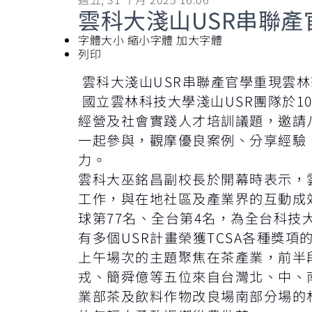
雲科大淺山USR串聯
字體大小
縮小字體
加大字體
列印
雲科大淺山USR串聯產官學重現雲
國立雲林科技大學淺山USR團隊於1
經營及社會實踐人才培訓議題，邀請
一起參與，觀摩優良案例、分享經驗
力。
雲科大巫銘昌副校長於開幕時表示，
工作，與在地社區及產業界的互動成
球第77名、全台第4名，為全台科技
有多個USR計畫榮獲TCSA各種獎
上午場次的主題聚焦在茶產業，前半
戎、簡舜億等五位來自台灣北、中、
業部茶及飲料作物改良場南部分場的