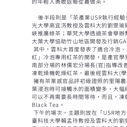
的年輕人勇敢返鄉從農做茶。
後半段則是「茶產業USR執行經驗
光大學高宜淓教授及雲科大的劉雯瑜
峽推廣綠茶；華梵大學透過茶會舉辦
大葉大學協助竹山地區開發及行銷GA
其中，雲科大首度發表了適合冷泡、
紅」冷泡專用紅茶的開發，是產官學
南部分場的林儒宏分場長(官)指導改
凍乾燥機乾燥紅茶，最後經雲科大(
擁有茶業感官品評初級證照的里陽農
葉浸泡時可接觸水的面積變多，大幅
可以不再需要長時間等待，而且，凍乾
Black Tea。
下午的場次，主題則放在「USR地
臺科技大學賴孟玲教授及雲科大的劉