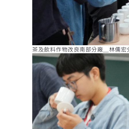
茶及飲料作物改良南部分廠＿林儒宏