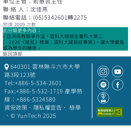
單位主管：俞慧芸主任
聯 絡 人：沈佳燕
聯絡電話：(05)5342601轉2275
閱讀
2009
次數
此分類更多內容：
« 亞洲高教競爭升溫，雲科大穩居全臺科大第二
2026《遠見》榜單：雲科大躍居技專第3，讓大學量能
成為學生的機會 »
返回頂部
640301 雲林縣斗六市大學
路3段123號
Tel:+886-5-534-2601
Fax:+886-5-532-1719 產學熱
線：+886-5324580
資安政策
．
隱私權宣告
．
檢舉
．© YunTech 2025