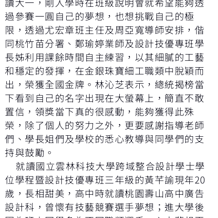
讀大一，剛入學時在班級說明會就希望能夠透
過參賽一圓自己的夢想，也想挑戰自己的極
限，透過尤宏章班主任及周亞寬導師安排，偕
同桃竹苗分署、鄭瑜婷業師及設計技優專班學
長姊利用課餘時間自主練習，以其細膩的工藝
和穩定的發揮，在金銀珠寶細工職類中脫穎而
出，榮獲全國金牌。林沁芝表示，總統揭榜當
下看到自己的名字出現在大螢幕上，簡直不敢
置信，領獎當下真的很感動，能夠獲得此殊
榮，除了個人的努力之外，更要感謝指導老師
們、學長姐們及學校的悉心教導與同學們的支
持與鼓勵。
就讀國立雲林科技大學跨域整合設計學士學
位學程暨設計技優專班三年級的黃芊諭現年20
歲，長相甜美，高中時就讀桃園壽山高中廣告
設計科，曾懷有技藝競賽選手夢想；進大學後