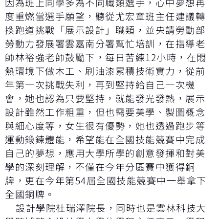
因為班上同學多為不同職類選手，心中夢想再
度重燃當選手願望，聽從尤宏章班主任建議轉
換跑道挑戰「展示設計」職類，並央請勞動部
勞動力發展署雲嘉南分署幫忙培訓，在指導老
師林裕強老師鼓勵下，每日苦練12小時，在悶
熱環境下做木工、刷油漆累積技術實力，從前
年第一次挑戰失利，再到堅持給自己一次機
會，她也認為只要堅持，就能發光發熱，展示
設計雖然工作粗重，但也需要美學、製圖概念
與細心度等，女生很有優勢，她也透過跑步等
運動鍛鍊體能，希望能在全國技能競賽中完成
自己的夢想，應用大學所學的創意發揮和對美
學的深刻理解，不僅在今年分區賽中獲得銅
牌，更在今年第54屆全國技能競賽中一舉拿下
全國銅牌。
設計學院杜瑞澤院長，同時也是雲林科技大