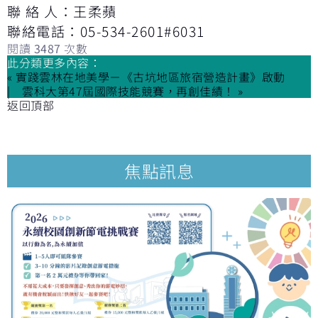
聯 絡 人：王柔蘋
聯絡電話：05-534-2601#6031
閱讀
3487
次數
此分類更多內容：
« 實踐雲林在地美學－《古坑地區旅宿營造計畫》啟動
雲科大第47屆國際技能競賽，再創佳績！ »
返回頂部
焦點訊息