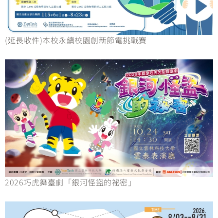
(延長收件)本校永續校園創新節電挑戰賽
2026巧虎舞臺劇「銀河怪盜的祕密」