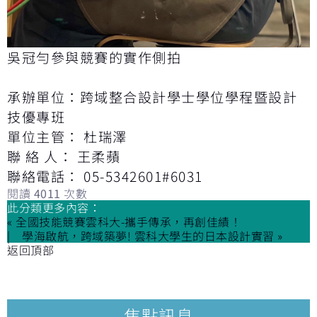
吳冠勻參與競賽的實作側拍
承辦單位：跨域整合設計學士學位學程暨設計
技優專班
單位主管： 杜瑞澤
聯 絡 人： 王柔蘋
聯絡電話： 05-5342601#6031
閱讀
4011
次數
此分類更多內容：
« 全國技能競賽雲科大-攜手傳承，再創佳績！
學海啟航，跨域築夢! 雲科大學生的日本設計實習 »
返回頂部
焦點訊息