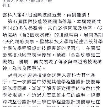
字體大小
縮小字體
加大字體
列印
雲科大第47屆國際技能競賽，再創佳績！
第47屆國際技能競賽圓滿落幕，本屆競賽共
有1400多位參賽者，來自69個國家及地區、62
項職類（含3個表演賽）的技能精英，展開為期
4天的精彩賽事。雲林科技大學跨域整合設計學
士學位學程暨設計技優專班的吳冠勻，在國際
最高技能殿堂表現優異，榮獲「金銀珠寶細工
職類」-優勝！再次展現了傳承與卓越的技職精
神，為校為國爭光。
冠勻原本透過技優保送進入雲科大其他系
所，在一次課堂中認識其他學程暨設計技優專
班修課同學，漸漸了解專班對選手的特色化教
學及規劃，在透過尤宏章班主任的說明，認識
跨域整合設計學士學位學程暨設計技優專班在