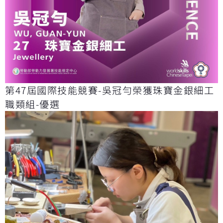
第47屆國際技能競賽-吳冠勻榮獲珠寶金銀細工
職類組-優選