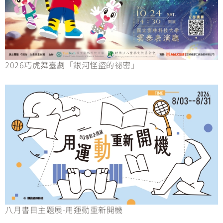
2026巧虎舞臺劇「銀河怪盜的祕密」
八月書目主題展-用運動重新開機