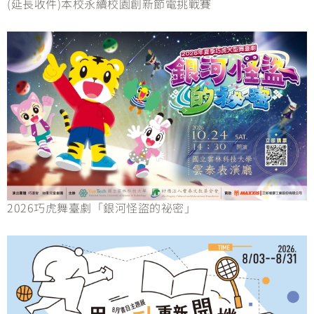
(延長收件)本校永續校園創新節電挑戰賽
2026巧虎舞臺劇「銀河怪盜的祕密」