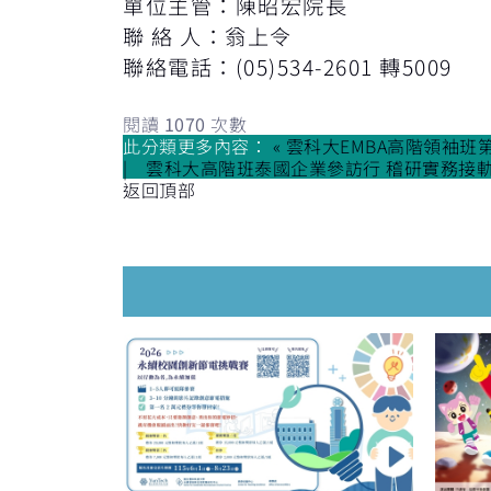
單位主管：陳昭宏院長
聯 絡 人：翁上令
聯絡電話：(05)534-2601 轉5009
閱讀
1070
次數
此分類更多內容：
« 雲科大EMBA高階領袖
雲科大高階班泰國企業參訪行 稽研實務接軌
返回頂部