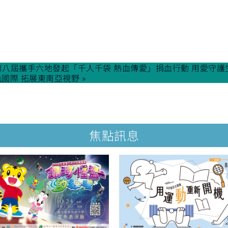
班第八屆攜手六地發起「千人千袋 熱血傳愛」捐血行動 用愛守護
國際 拓展東南亞視野 »
焦點訊息