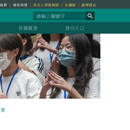
繳費
畢業典禮
新生入學服務網
永續網
產學媒合
各類資源
身分入口
證書