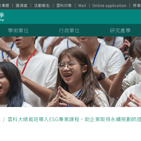
行事曆
圖資處
活動報名
雲科印象
Mail
Online application
停車
學術單位
行政單位
研究產學
院
雲科大總裁班導入ESG專業課程，助企業取得永續規劃師