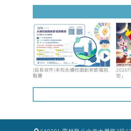
(延長收件)本校永續校園創新節電挑
202
戰賽
密」
640301 雲林縣斗六市大學路3段1