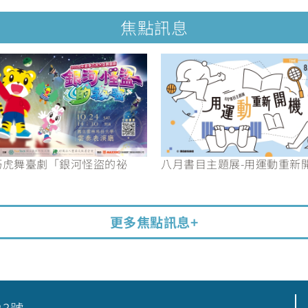
焦點訊息
6巧虎舞臺劇「銀河怪盜的祕
八月書目主題展-用運動重新
更多焦點訊息+
23號