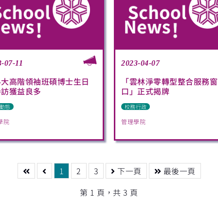
3-07-11
2023-04-07
科大高階領袖班碩博士生日
「雲林淨零轉型整合服務窗
參訪獲益良多
口」正式揭牌
動態
校務行政
學院
管理學院
1
2
3
下一頁
最後一頁
第 1 頁，共 3 頁