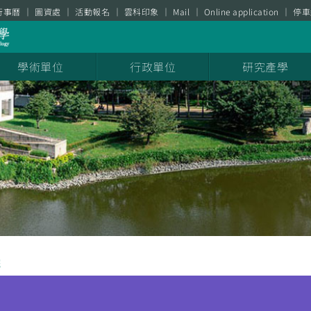
行事曆
圖資處
活動報名
雲科印象
Mail
Online application
停車
學術單位
行政單位
研究產學
院