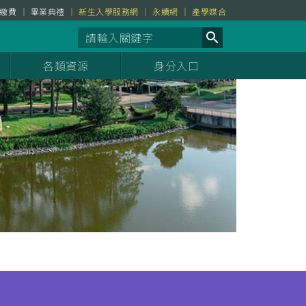
繳費
畢業典禮
新生入學服務網
永續網
產學媒合
各類資源
身分入口