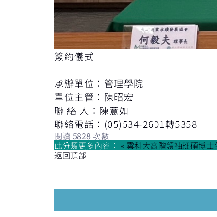
簽約儀式
承辦單位：管理學院
單位主管：陳昭宏
聯 絡 人：陳薏如
聯絡電話：(05)534-2601轉5358
閱讀
5828
次數
此分類更多內容：
« 雲科大高階領袖班碩博
返回頂部