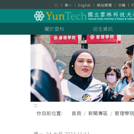
跳到主要內容區塊
:::
單一
English
網站導覽
分機
關於雲科
招生資訊
:::
你目前位置:
首頁
新聞專區
管理學
週一, 24 七月 2023 11:11