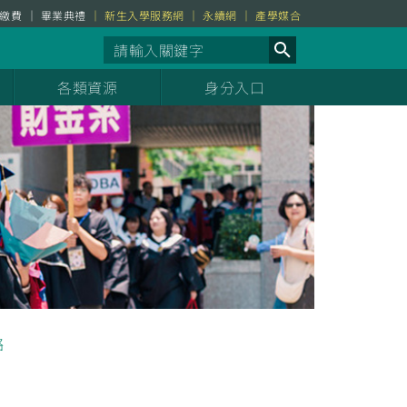
繳費
畢業典禮
新生入學服務網
永續網
產學媒合
各類資源
身分入口
絡