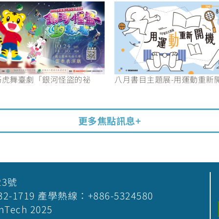
6巧虎舞臺劇「銀河怪盜的祕
八月書目主題展-用運動重新
更多焦點訊息+
23號
5-532-1719 產學熱線：+886-5324580
nTech 2025