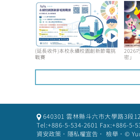
(延長收件)本校永續校園創新節電挑
202
戰賽
密」
640301 雲林縣斗六市大學路3段1
Tel:+886-5-534-2601 Fax:+886-
資安政策
．
隱私權宣告
．
檢舉
．© Yu