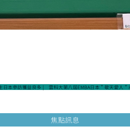
士生日本參訪獲益良多
雲科大第八屆EMBA日本＂敬天愛人＂
焦點訊息