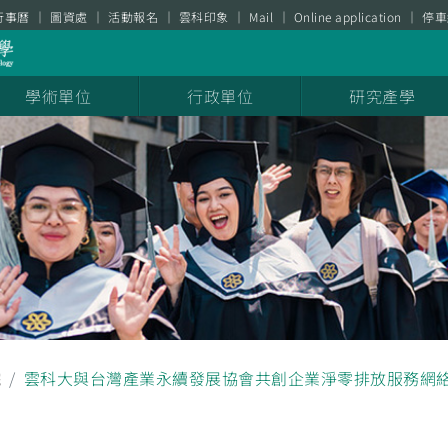
行事曆
圖資處
活動報名
雲科印象
Mail
Online application
停車
學術單位
行政單位
研究產學
院
雲科大與台灣產業永續發展協會共創企業淨零排放服務網