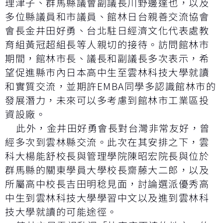
理津子、群馬縣議會副議長川野邊達也，以及
多位縣議員和市議員、館林日台親善交流協會
會長金井田好勇、台北駐日經濟文化代表處教
育組黃冠超組長等人親切的接待。訪問館林市
期間，館林市長、議長和副議長多次表示，希
望促進縣市內日本高中生至雲林科技大學就讀
和實質交流，並期許EMBA同學多認識館林市的
發展潛力，未來可以多考慮到館林市工業區投
資設廠。
此外，金井田好勇會長對台灣非常友好，曾
經多次到雲林縣交流。此次在其安排之下，雲
科大楊能舒校長與管理學院陳昭宏院長與位於
群馬縣的關東學員大學校長齋藤大二郎，以及
所屬高中校長吉田明稔見面，討論選派優秀高
中生到雲林科技大學學習中文以及進到雲林科
技大學就讀的可能途徑。