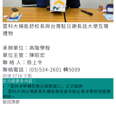
雲科大楊能舒校長與台灣駐日謝長廷大使互贈
禮物
承辦單位：高階學程
單位主管：陳昭宏
聯 絡 人：翁上令
聯絡電話：(05)534-2601 轉5009
閱讀
5718
次數
此分類更多內容：
« 「雲林淨零轉型整合服務窗口」正式揭牌
雲科大與台灣產業永續發展協會共創企業淨零排放服務
網絡 »
返回頂部