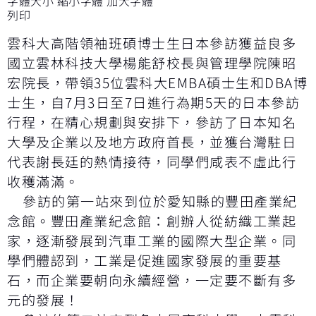
字體大小
縮小字體
加大字體
列印
雲科大高階領袖班碩博士生日本參訪獲益良多
國立雲林科技大學楊能舒校長與管理學院陳昭
宏院長，帶領35位雲科大EMBA碩士生和DBA博
士生，自7月3日至7日進行為期5天的日本參訪
行程，在精心規劃與安排下，參訪了日本知名
大學及企業以及地方政府首長，並獲台灣駐日
代表謝長廷的熱情接待，同學們咸表不虛此行
收穫滿滿。
參訪的第一站來到位於愛知縣的豐田產業紀
念館。豐田產業紀念館：創辦人從紡織工業起
家，逐漸發展到汽車工業的國際大型企業。同
學們體認到，工業是促進國家發展的重要基
石，而企業要朝向永續經營，一定要不斷有多
元的發展！