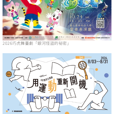
2026巧虎舞臺劇「銀河怪盜的祕密」