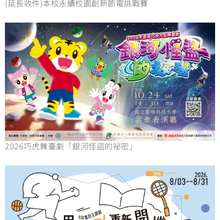
(延長收件)本校永續校園創新節電挑戰賽
2026巧虎舞臺劇「銀河怪盜的祕密」