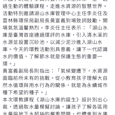
過生動的體驗課程，走進水資源的智慧世界。
活動特別邀請湖山水庫管理中心主任李炎任及
雲林縣環保局副局長黃富義到場致詞鼓勵，開
場氣氛溫馨熱烈。李炎任主任表示：「湖山水
庫是臺灣首座通過環評的水庫，引入清水溪的
水源並設置沉砂池，以減少泥沙進入湖山水
庫。今天的環教活動別具意義，讓下一代認識
水的價值，了解節水就是保護生態的重要一
環。」
黃富義副局長則指出：「氣候變遷下，水資源
面臨前所未有的挑戰。從小教育孩子理解大自
然水循環與用水行為的關係，就是為永續城市
種下希望的種子。」
本次環教課程《湖山水庫的誕生》設計別出心
裁，透過取水量模擬討論，讓孩子了解各區用
水量與地下水超抽的嚴重問題，也體會到水庫