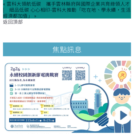
« 雲科大領航低碳 攜手雲林縣府與國際企業共育綠領人才
細品低碳 心心相印-雲科大推動「吃在地、學永續，生活
經濟都加值」 »
返回頂部
焦點訊息