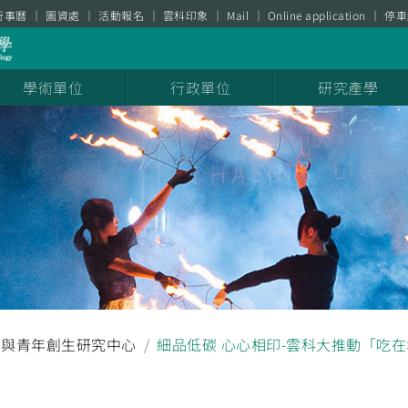
行事曆
圖資處
活動報名
雲科印象
Mail
Online application
停車
學術單位
行政單位
研究產學
育與青年創生研究中心
細品低碳 心心相印-雲科大推動「吃