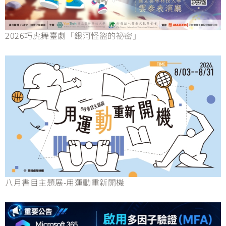
2026巧虎舞臺劇「銀河怪盜的祕密」
八月書目主題展-用運動重新開機