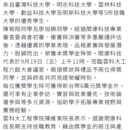
來自臺灣科技大學、明志科技大學、雲林科技
大學、勤益科技大學及明新科技大學等5所技職
大學的優秀學生。
陳宥翔同學及廖旭錦同學，經過閎康科技專業
審查委員會初審、複審與決審等多重嚴謹評估
後，憑藉優異的學業表現、品格素養與發展潛
力，脫穎而出，榮獲本獎學金殊榮。閎康科技
代表於9月19日（五）上午11時，蒞臨雲科大工
程六館大會議室，親頒獎狀與禮品予兩位得獎
同學，並與師長共同見證榮耀時刻。
每位獲獎學生除可獲得新台幣6萬元獎學金外，
還可享有企業參訪、實習與就業優先、技術論
壇參與等多元資源，協助學子拓展專業視野與
實務經驗。
雲科大工程學院陳維東院長表示，感謝閎康科
技長期支持技職教育，藉由獎學金的挹注與產