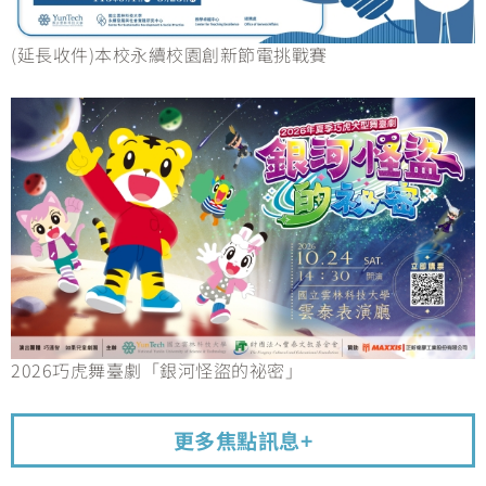
(延長收件)本校永續校園創新節電挑戰賽
2026巧虎舞臺劇「銀河怪盜的祕密」
更多焦點訊息+