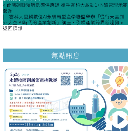
« 台灣鋼聯領航低碳供應鏈 攜手雲科大啟動1+N碳管理示範
體系
雲科大雲麒數位AI永續轉型產學聯盟舉辦「從行天宮到
外太空 AI時代的產業創新」講座，引領產業跨界新趨勢 »
返回頂部
焦點訊息