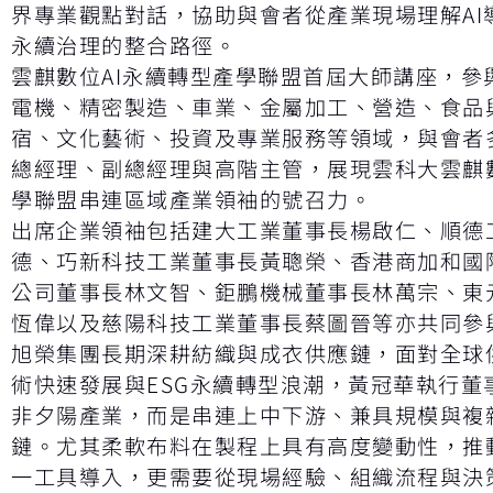
界專業觀點對話，協助與會者從產業現場理解AI
永續治理的整合路徑。
雲麒數位AI永續轉型產學聯盟首屆大師講座，參
電機、精密製造、車業、金屬加工、營造、食品
宿、文化藝術、投資及專業服務等領域，與會者
總經理、副總經理與高階主管，展現雲科大雲麒數
學聯盟串連區域產業領袖的號召力。
出席企業領袖包括建大工業董事長楊啟仁、順德
德、巧新科技工業董事長黃聰榮、香港商加和國
公司董事長林文智、鉅鵬機械董事長林萬宗、東
恆偉以及慈陽科技工業董事長蔡圖晉等亦共同參
旭榮集團長期深耕紡織與成衣供應鏈，面對全球供
術快速發展與ESG永續轉型浪潮，黃冠華執行董
非夕陽產業，而是串連上中下游、兼具規模與複
鏈。尤其柔軟布料在製程上具有高度變動性，推動
一工具導入，更需要從現場經驗、組織流程與決