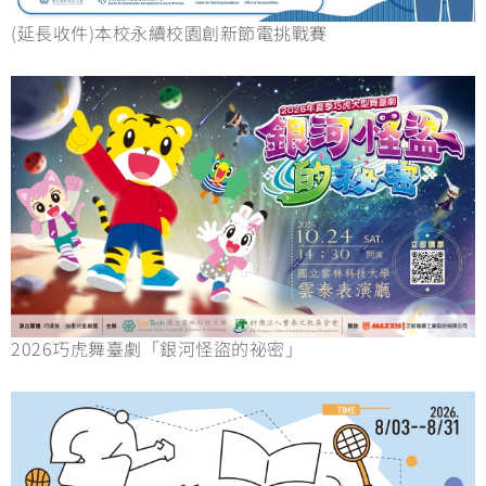
(延長收件)本校永續校園創新節電挑戰賽
2026巧虎舞臺劇「銀河怪盜的祕密」