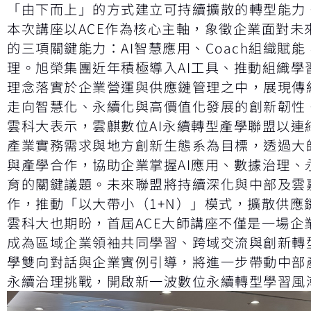
「由下而上」的方式建立可持續擴散的轉型能力
本次講座以ACE作為核心主軸，象徵企業面對未
的三項關鍵能力：AI智慧應用、Coach組織賦能
理。旭榮集團近年積極導入AI工具、推動組織學
理念落實於企業營運與供應鏈管理之中，展現傳
走向智慧化、永續化與高價值化發展的創新韌性
雲科大表示，雲麒數位AI永續轉型產學聯盟以連
產業實務需求與地方創新生態系為目標，透過大
與產學合作，協助企業掌握AI應用、數據治理、
育的關鍵議題。未來聯盟將持續深化與中部及雲
作，推動「以大帶小（1+N）」模式，擴散供應
雲科大也期盼，首屆ACE大師講座不僅是一場企
成為區域企業領袖共同學習、跨域交流與創新轉
學雙向對話與企業實例引導，將進一步帶動中部產
永續治理挑戰，開啟新一波數位永續轉型學習風