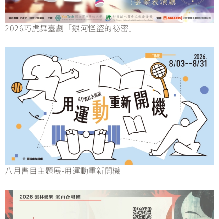
2026巧虎舞臺劇「銀河怪盜的祕密」
八月書目主題展-用運動重新開機