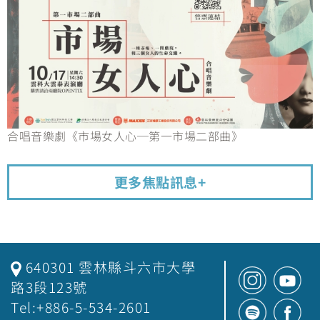
合唱音樂劇《市場女人心─第一市場二部曲》
更多焦點訊息+
640301 雲林縣斗六市大學
路3段123號
Tel:+886-5-534-2601