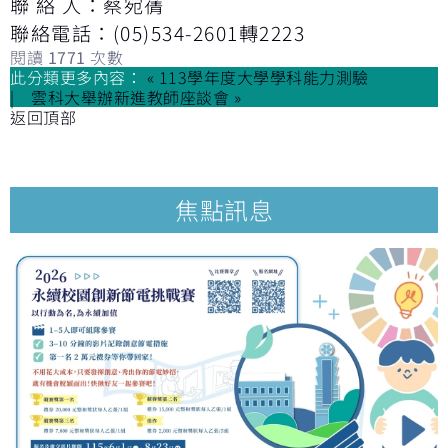
聯 絡 人：蔡宛蒨
聯絡電話：(05)534-2601轉2223
閱讀
1771
次數
此分類更多內容：
« 113學年度大學學科能力測驗
雲科大舉辦新進教師座談會 »
返回頂部
焦點訊息