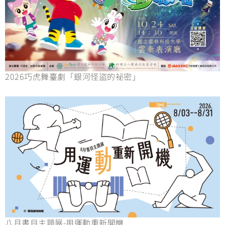
2026巧虎舞臺劇「銀河怪盜的祕密」
八月書目主題展-用運動重新開機