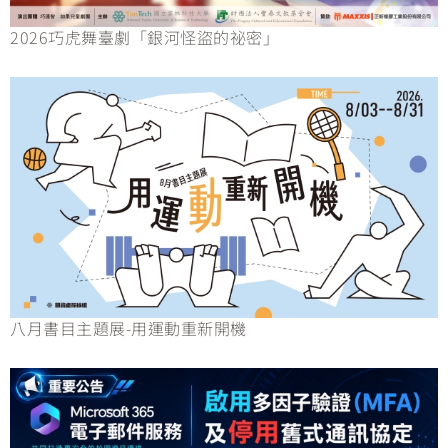
2026巧虎舞臺劇「銀河怪盜的祕密」
八月書目主題展-用運動重新開機