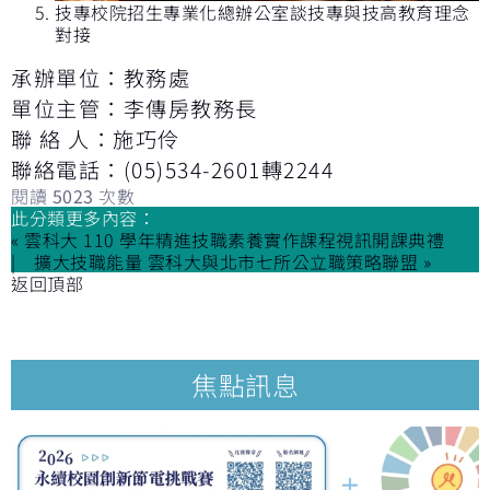
技專校院招生專業化總辦公室談技專與技高教育理念
對接
承辦單位：教務處
單位主管：李傳房教務長
聯 絡 人：施巧伶
聯絡電話：(05)534-2601轉2244
閱讀
5023
次數
此分類更多內容：
« 雲科大 110 學年精進技職素養實作課程視訊開課典禮
擴大技職能量 雲科大與北市七所公立職策略聯盟 »
返回頂部
焦點訊息