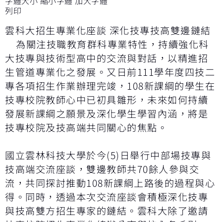
字體大小
縮小字體
加大字體
列印
雲科大招生專業化座談 深化技專技高雙邊鏈結
為關注技職教育群科專業特性，持續強化科
大技專與技術型高中的交流與對話，以精進招
生管道專業化之發展。又日前111學年度四技二
專各項招生作業辦理完竣，108新課綱的學生在
技專校院教師心中已初具雛形，未來如何持續
發展新課綱之願景及深化學生學習內涵，將是
技專校院及技高端共同關心的焦點。
國立雲林科技大學於今(5)日舉行中部場技專與
技高端交流座談，雙邊教師共70餘人參與交
流，共同探討推動108新課綱上路後的過程與心
得。同時，透過本次交流座談會積極深化技專
與技高雙方招生專家的鏈結。雲科大除了邀請