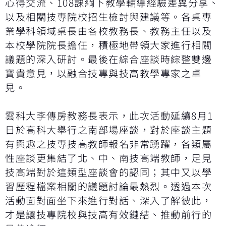
心得交流、108課綱下教學輔導經驗差異分享、
以及相關技專院校招生檢討與建議等。各桌專
業學科領域桌長由各校教務長、教務主任以及
本校學院院長擔任，積極地帶領大家進行相關
議題的深入研討。最後在綜合座談時綜整雙邊
寶貴意見，以融合技專與技高教學專家之卓
見。
雲科大李傳房教務長表示，此次活動延續8月1
日於高科大舉行之南部場座談，對於座談主題
有興趣之技專技高教師報名非常踴躍，各類屬
性座談更集結了北、中、南技高端教師，足見
技高端對於這類型座談會的認同；其中又以學
習歷程檔案相關的議題討論最熱烈。透過本次
活動面對面坐下來進行對話、深入了解彼此，
才是讓技專院校與技高有效鏈結、推動前行的