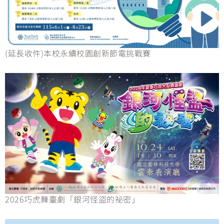
(延長收件)本校永續校園創新節電挑戰賽
2026巧虎舞臺劇「銀河怪盜的祕密」