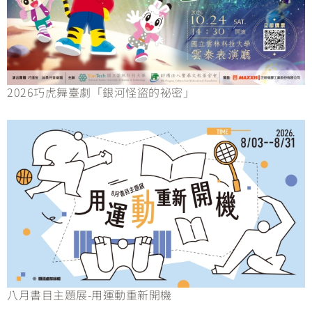
2026巧虎舞臺劇「銀河怪盜的祕密」
八月書目主題展-用運動重新開機