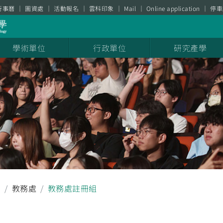
行事曆
圖資處
活動報名
雲科印象
Mail
Online application
停車
學術單位
行政單位
研究產學
息
教務處
教務處註冊組