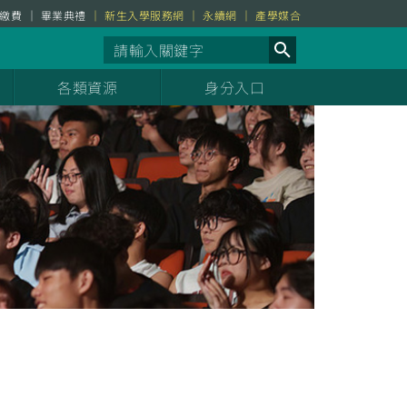
繳費
畢業典禮
新生入學服務網
永續網
產學媒合
各類資源
身分入口