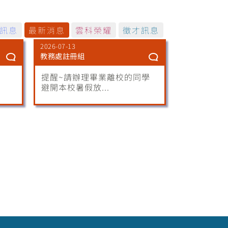
訊息
最新消息
雲科榮耀
徵才訊息
2026-07-13
教務處註冊組
提醒~請辦理畢業離校的同學
避開本校暑假放...