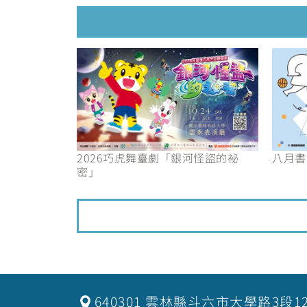
2026巧虎舞臺劇「銀河怪盜的祕
八月書
密」
640301 雲林縣斗六市大學路3段1