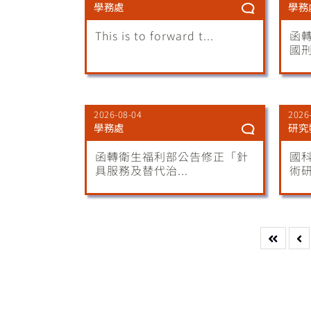
學務處
學務
This is to forward t...
函
國刑
2026-08-04
2026
學務處
研究
函轉衛生福利部公告修正「針
國
具服務及替代治...
術研