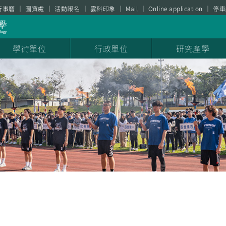
行事曆
圖資處
活動報名
雲科印象
Mail
Online application
停車
學術單位
行政單位
研究產學
息