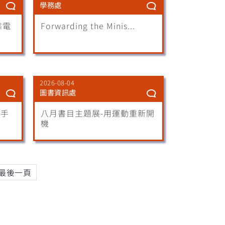
學務處
態電
Forwarding the Minis...
2026-08-04
圖書資訊處
床手
八月書目主題展-用運動重新開
機
最後一頁