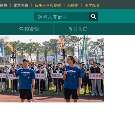
繳費
畢業典禮
新生入學服務網
永續網
產學媒合
各類資源
身分入口