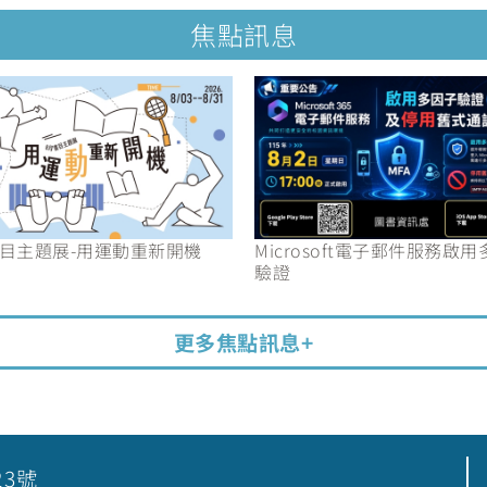
焦點訊息
目主題展-用運動重新開機
Microsoft電子郵件服務啟
驗證
更多焦點訊息+
23號