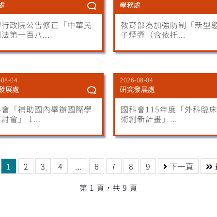
處
學務處
轉行政院公告修正「中華民
教育部為加強防制「新型
法第一百八...
子煙彈（含依托...
-08-04
2026-08-04
發展處
研究發展處
科會「補助國內舉辦國際學
國科會115年度「外科臨
討會」 1...
術創新計畫」...
1
2
3
4
...
6
7
8
9
下一頁
第 1 頁，共 9 頁