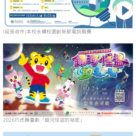
(延長收件)本校永續校園創新節電挑戰賽
2026巧虎舞臺劇「銀河怪盜的祕密」