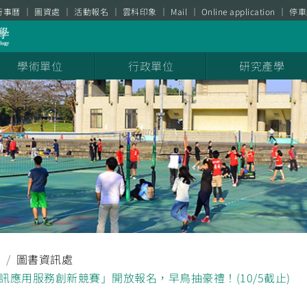
行事曆
圖資處
活動報名
雲科印象
Mail
Online application
停車
學術單位
行政單位
研究產學
息
圖書資訊處
院資訊應用服務創新競賽」開放報名，早鳥抽豪禮！(10/5截止)