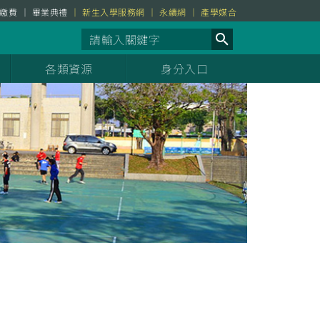
繳費
畢業典禮
新生入學服務網
永續網
產學媒合
各類資源
身分入口