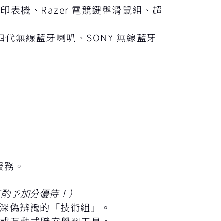
相片印表機、Razer 電競鍵盤滑鼠組、超
 四代無線藍牙喇叭、SONY 無線藍牙
新服務。
。
有酌予加分優待！）
深偽辨識的「技術組」。
或互動式職安學習工具。