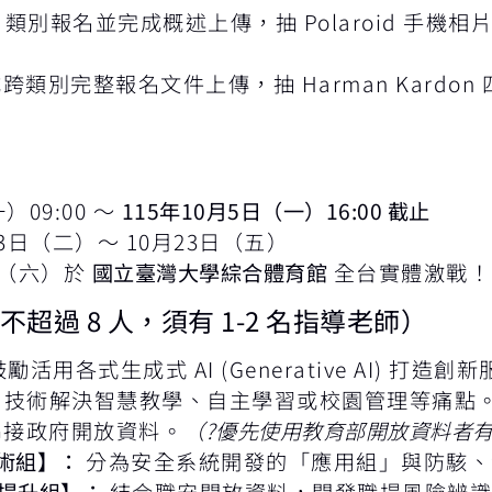
2 類別報名並完成概述上傳，抽 Polaroid 手機
跨類別完整報名文件上傳，抽 Harman Kardon
）09:00 ～
115年10月5日（一）16:00 截止
13日（二）～ 10月23日（五）
日（六）於
國立臺灣大學綜合體育館
全台實體激戰！
超過 8 人，須有 1-2 名指導老師）
勵活用各式生成式 AI (Generative AI) 打造創
AI 技術解決智慧教學、自主學習或校園管理等痛點
接政府開放資料。
（?優先使用教育部開放資料者
技術組】：
分為安全系統開發的「應用組」與防駭、
提升組】：
結合職安開放資料，開發職場風險辨識