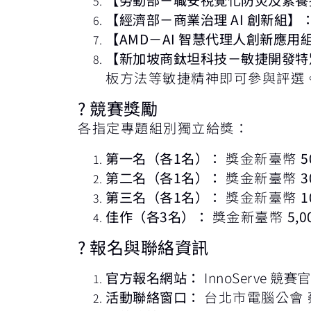
【經濟部－商業治理 AI 創新組】
【AMD－AI 智慧代理人創新應用
【新加坡商鈦坦科技－敏捷開發特
板方法等敏捷精神即可參與評選
? 競賽獎勵
各指定專題組別獨立給獎：
第一名（各1名）：
獎金新臺幣
5
第二名（各1名）：
獎金新臺幣
3
第三名（各1名）：
獎金新臺幣
1
佳作（各3名）：
獎金新臺幣
5,0
? 報名與聯絡資訊
官方報名網站：
InnoServe 競賽
活動聯絡窗口：
台北市電腦公會 蔡先生