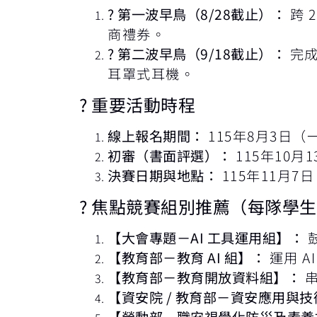
? 第一波早鳥（8/28截止）：
跨 
商禮券。
? 第二波早鳥（9/18截止）：
完成
耳罩式耳機。
? 重要活動時程
線上報名期間：
115年8月3日（一
初審（書面評選）：
115年10月
決賽日期與地點：
115年11月7
? 焦點競賽組別推薦（每隊學生不
【大會專題－AI 工具運用組】：
鼓
【教育部－教育 AI 組】：
運用 
【教育部－教育開放資料組】：
串
【資安院 / 教育部－資安應用與
【勞動部－職安視覺化防災及素養