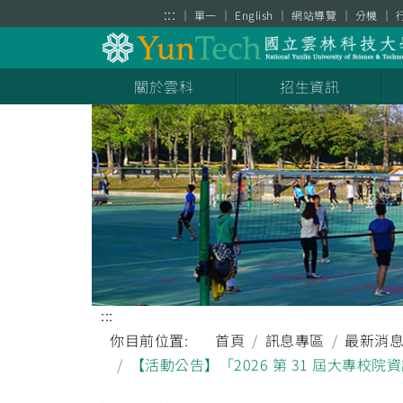
跳到主要內容區塊
:::
單一
English
網站導覽
分機
關於雲科
招生資訊
:::
你目前位置:
首頁
訊息專區
最新消
【活動公告】「2026 第 31 屆大專校