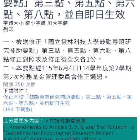
要點」第三點、第五點、第六
點、第八點，並自即日生效
字體大小
縮小字體
加大字體
列印
一、檢送修正「國立雲林科技大學鼓勵專題研
究補助要點」第三點、第五點、第六點、第八
點修正對照表及修正後全文各1份。
二、本要點經115年6月4日114學年度第2學期
第2次校務基金管理委員會修正通過。
閱讀
250
次數
下載附件：
修正本校「鼓勵專題研究補助要點」第三點、第五點、第
六點、第八點，並自即日生效
(194 下載數)
此分類更多內容：
« 中技社創意競賽
Amendments to Articles 3, 5, 6, and 8 of Yuntech’s
"Guidelines for Encouraging Research Project
Subsidies" shall take immediate effect. »