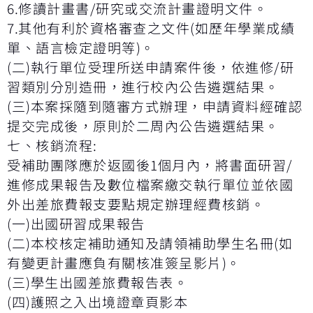
6.
修讀計畫書
/
研究或交流計畫證明文件。
7.
其他有利於資格審查之文件
(
如歷年學業成績
單、語言檢定證明等
)
。
(
二
)
執行單位受理所送申請案件後，依進修
/
研
習類別分別造冊，進行校內公告遴選結果。
(
三
)
本案採隨到隨審方式辦理，申請資料經確認
提交完成後，原則於二周內公告遴選結果。
七、核銷流程
:
受補助團隊應於返國後
1
個月內，將書面研習
/
進修成果報告及數位檔案繳交執行單位並依國
外出差旅費報支要點規定辦理經費核銷。
(
一
)
出國研習成果報告
(
二
)
本校核定補助通知及請領補助學生名冊
(
如
有變更計畫應負有關核准簽呈影片
)
。
(
三
)
學生出國差旅費報告表。
(
四
)
護照之入出境證章頁影本