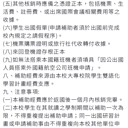
(
五
)
其他核銷時應備之憑證正本，包括機票、生
活費、註冊費、或出席國際會議相關費用等之
收據。
(
六
)
學生出國假單
(
申請補助者須於出國前完成
校內規定之請假程序
)
。
(
七
)
機票購票證明或旅行社代收轉付收據。
(
八
)
來回登機證存根正本
(
九
)
如無法搭乘本國籍班機者須填具「因公出國
人員搭乘外國籍航空公司班機申請」。
八、補助經費來源由本校大專校院學生雙語化
學習計畫經費支應。
九、注意事項
:
(
一
)
本補助經費應於返國後一個月內核銷完畢。
(
二
)
本校學生在其就讀之學制期間以補助一次為
限，不得重複提出補助申請；同一出國研習計
畫或申請補助事由不得重複向本校其他單位申