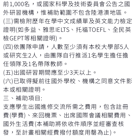
前
1,000
名，或國家科學及技術委員會公告之國
外研習機構，惟補助範圍不包含陸港澳地區。
(
三
)
需檢附歷年在學中文成績單及英文能力檢定
證明
(
如多益、雅思
IELTS
、托福
TOEFL
、全民英
檢
GEPT
等相關證明
)
。
(
四
)
依團隊申請，人數至少須有本校大學部
5
人
或研究生
2
人，由團隊自行推派
1
名學生擔任擔
任領隊及
1
名帶隊教師。
(
五
)
出國研習期間應至少
3
天以上。
(
六
)
已取得擬前往國外學校、機構之同意文件影
本或相關證明。
三、補助項目
:
支應學生出國進修交流所需之費用，包含註冊
費
(
學費
)
、來回機票、出席國際會議相關費用、
國外生活費
(
本補助將依收件順序並經審查核
發，至計畫相關經費撥付額度用罄為止
)
。