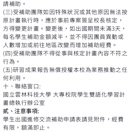
請補助。
(
三
)
受補助團隊如因特殊狀況或其他原因無法按
原計畫執行時，應於事前專案簽呈校長核定，
方得變更計畫。變更後，如出國期間未滿
3
天，
每名學生補助金額減半，並不得因團員異動或
人數增加或前往地區改變而增加補助經費。
(
四
)
受補助團隊不得從事與核定計畫內容不符之
行為。
(
五
)
研習成果報告無償授權本校為業務推動之任
何利用。
十、聯絡窗口
:
國立雲林科技大學 大專校院學生雙語化學習計
畫總執行辦公室
貳、注意事項
:
學生出國進修交流補助申請表請見附件，經費
有限，額滿即止。