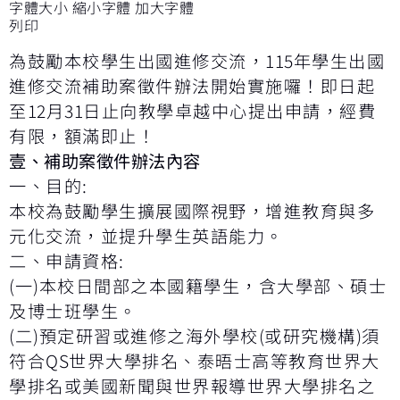
字體大小
縮小字體
加大字體
列印
為鼓勵本校學生出國進修交流，
115
年學生出國
進修交流補助案徵件辦法開始實施囉！即日起
至
12
月
31
日止向教學卓越中心提出申請，經費
有限，額滿即止！
壹、補助案徵件辦法內容
一、目的
:
本校為鼓勵學生擴展國際視野，增進教育與多
元化交流，並提升學生英語能力。
二、申請資格
:
(
一
)
本校日間部之本國籍學生，含大學部、碩士
及博士班學生。
(
二
)
預定研習或進修之海外學校
(
或研究機構
)
須
符合
QS
世界大學排名、泰晤士高等教育世界大
學排名或美國新聞與世界報導世界大學排名之