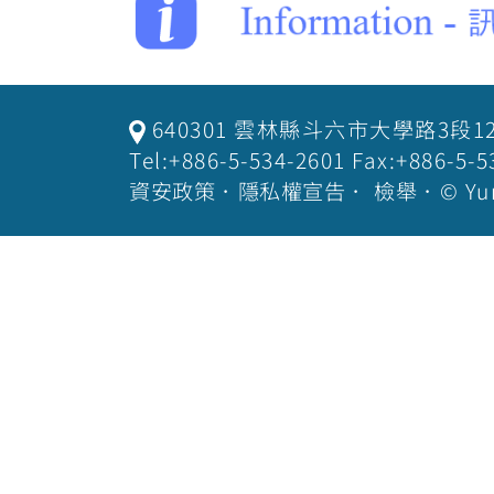
640301 雲林縣斗六市大學路3段1
Tel:+886-5-534-2601 Fax:+886-
資安政策
．
隱私權宣告
．
檢舉
．© Yu