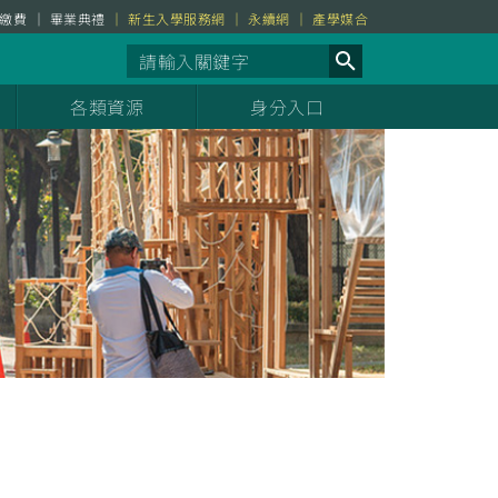
繳費
畢業典禮
新生入學服務網
永續網
產學媒合
各類資源
身分入口