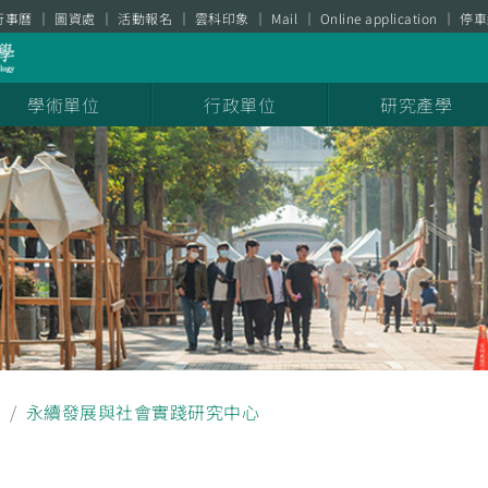
行事曆
圖資處
活動報名
雲科印象
Mail
Online application
停車
學術單位
行政單位
研究產學
息
永續發展與社會實踐研究中心