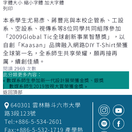
字體大小
縮小字體
加大字體
列印
本系學生尤易彥、蔣豐兆與本校企管系、工設
系、空設系、視傳系等8位同學共同組隊參加
「2009Global Tic全球創新事業智慧獎」，以
自創「Kaasan」品牌融入網路DIY T-Shirt榮獲
全球第一名，全系師生共享榮耀，願再接再
厲，續創佳績。
閱讀
2969
次數
此分類更多內容：
« 數媒系師生參加新一代設計展榮獲金獎、銀獎
數媒系師生2019放視大賞榮獲金獎 »
返回頂部
640301 雲林縣斗六市大學
路3段123號
Tel:+886-5-534-2601
Fax:+886-5-532-1719 產學熱