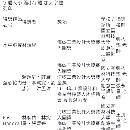
字體大小
縮小字體
加大字體
列印
得獎作品
學校
/
指導
得獎者
獎項
名稱
系所
老師
國立雲
林科技
張岑
海峽工業設計大獎賽
大學
水中飛翼
林煜程
瑤 老
入圍獎
創意生
師
活設計
系
海峽工業設計大獎賽
國立雲
張岑
入圍獎
林科技
瑤 老
賴翊庭、許瀞
海峽工業設計大獎賽
大學
師
童心協力
分、李畇寬、劉
金獎
創意生
張永
彥沛、洪孟瑋
2019
年工業設計和
活設計
昌 老
產業對接暨人才招聘
系
師
會 最具潛力獎
國立雲
海峽工業設計大獎賽
林科技
王清
Fast
林昶佑、林宛
入圍獎
大學
良 老
Handrail
儒、張媛婷
海峽工業設計大獎賽
創意生
師
優秀獎
活設計