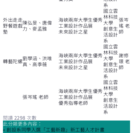
系
國立雲
林科技
外出走走
海峽兩岸大學生優秀
張岑
陳弘旻、唐偉
大學
野餐遊戲
工業設計作品展
瑤 老
力、麥孟雅
創意生
墊
未來設計之星
師
活設計
系
國立雲
林科技
海峽兩岸大學生優秀
謝修
劉學涵、洪唯
大學
轉藝陀螺
工業設計作品展
璟 老
真、高季薇
創意生
未來設計之星
師
活設計
系
國立雲
林科技
海峽兩岸大學生優秀
大學
張岑瑤 老師
工業設計作品展
創意生
優秀指導老師
活設計
系
閱讀
2298
次數
此分類更多內容：
« 創設系同學入選「工藝新趣」新工藝人才計畫