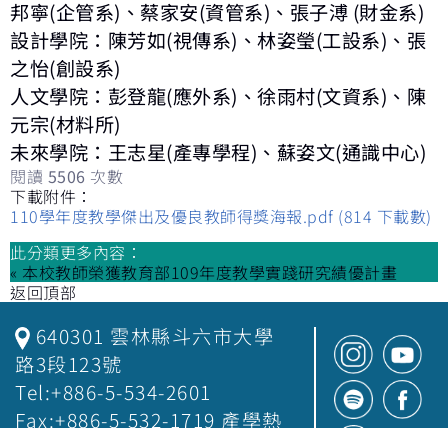
邦寧
(
企管系
)
、蔡家安
(
資管系
)
、張子溥
(
財金系
)
設計學院：陳芳如
(
視傳系
)
、林姿瑩
(
工設系
)
、張
之怡
(
創設系
)
人文學院：彭登龍
(
應外系
)
、徐雨村
(
文資系
)
、陳
元宗
(
材料所
)
未來學院：王志星
(
產專學程
)
、蘇姿文
(
通識中心
)
閱讀
5506
次數
下載附件：
110學年度教學傑出及優良教師得獎海報.pdf
(814 下載數)
此分類更多內容：
« 本校教師榮獲教育部109年度教學實踐研究績優計畫
返回頂部
640301 雲林縣斗六市大學
路3段123號
Tel:+886-5-534-2601
Fax:+886-5-532-1719 產學熱
線：+886-5324580