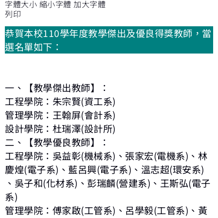
字體大小
縮小字體
加大字體
列印
恭賀本校
110
學年度教學傑出及優良得獎教師，當
選名單如下：
一、【教學傑出教師】：
工程學院：朱宗賢
(
資工系
)
管理學院：王翰屏
(
會計系
)
設計學院：杜瑞澤
(
設計所
)
二、【教學優良教師】：
工程學院：吳益彰
(
機械系
)
、張家宏
(
電機系
)
、林
慶煌
(
電子系
)
、藍呂興
(
電子系
)
、溫志超
(
環安系
)
、吳子和
(
化材系
)
、彭瑞麟
(
營建系
)
、王斯弘
(
電子
系
)
管理學院：傅家啟
(
工管系
)
、呂學毅
(
工管系
)
、黃