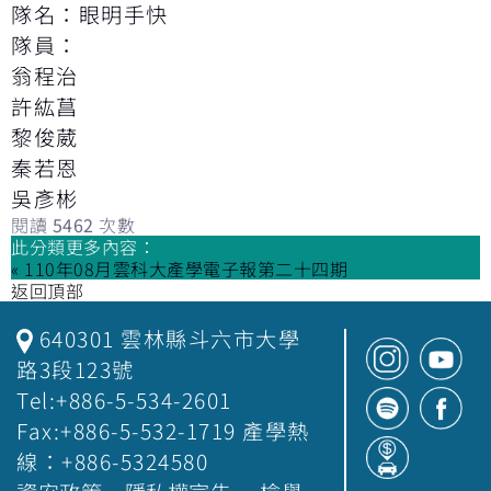
隊名：眼明手快
隊員：
翁程治
許紘菖
黎俊葳
秦若恩
吳彥彬
閱讀
5462
次數
此分類更多內容：
« 110年08月雲科大產學電子報第二十四期
返回頂部
640301 雲林縣斗六市大學
路3段123號
Tel:+886-5-534-2601
Fax:+886-5-532-1719 產學熱
線：+886-5324580