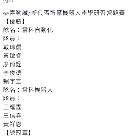
列印
恭喜勤誠/新代盃智慧機器人產學研習營競賽
【優勝】
隊名：雲科自動化
隊員：
戴琮儒
黃啟睿
廖倚詮
李俊德
賴宇宣
隊名：雲科機器人
隊員：
王耀霆
王信堯
黃祥恩
【總冠軍】