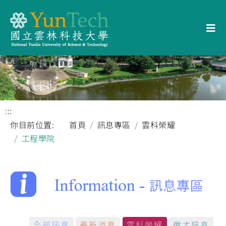
:::
你目前位置:
首頁
訊息專區
雲科榮耀
工程學院
全部訊息
最新消息
雲科榮耀
徵才訊息