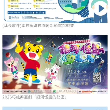
(延長收件)本校永續校園創新節電挑戰賽
2026巧虎舞臺劇「銀河怪盜的祕密」