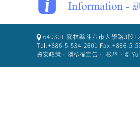
640301 雲林縣斗六市大學路3段1
Tel:+886-5-534-2601 Fax:+886-
資安政策
．
隱私權宣告
．
檢舉
．© Yu