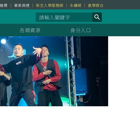
繳費
畢業典禮
新生入學服務網
永續網
產學媒合
各類資源
身分入口