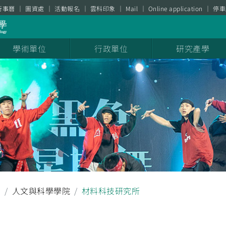
行事曆
圖資處
活動報名
雲科印象
Mail
Online application
停車
學術單位
行政單位
研究產學
息
人文與科學學院
材料科技研究所