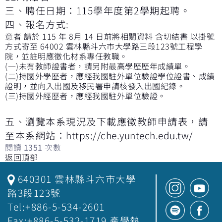
三、聘任日期：115學年度第2學期起聘。
四、報名方式:
意者 請於 115 年 8月 14 日前將相關資料 含切結書 以掛號
方式寄至 64002 雲林縣斗六市大學路三段123號工程學
院，並註明應徵化材系專任教職。
(一)未有教師證書者，請另附最高學歷歷年成績單。
(二)持國外學歷者，應經我國駐外單位驗證學位證書、成績
證明，並向入出國及移民署申請核發入出國紀錄。
(三)持國外經歷者，應經我國駐外單位驗證。
五、瀏覽本系現況及下載應徵教師申請表，請
至本系網站：
https://che.yuntech.edu.tw/
閱讀
1351
次數
返回頂部
640301 雲林縣斗六市大學
路3段123號
Tel:+886-5-534-2601
Fax:+886-5-532-1719 產學熱